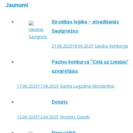
Jaunumi
Sirsnības loģika – atvadīšanās
Saulgriežos
21.06.2025
18.06.2025
Sandra Veinberga
Paziņo konkursa “Ceļā uz Liepāju”
uzvarētājus
17.06.2025
17.06.2025
Gunita Lagzdiņa-Skroderēna
Donāts
12.06.2025
12.06.2025
Vincents Davids
Neej vēlēt!