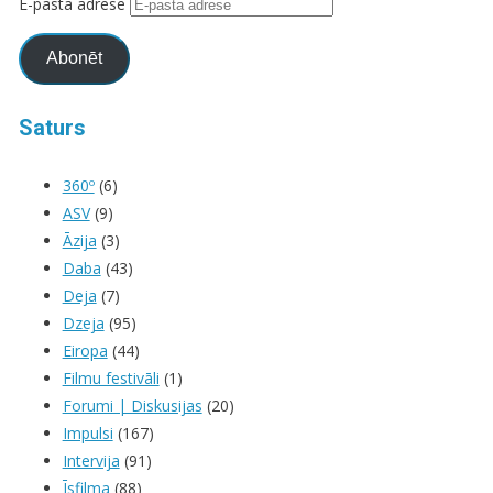
E-pasta adrese
Abonēt
Saturs
360º
(6)
ASV
(9)
Āzija
(3)
Daba
(43)
Deja
(7)
Dzeja
(95)
Eiropa
(44)
Filmu festivāli
(1)
Forumi | Diskusijas
(20)
Impulsi
(167)
Intervija
(91)
Īsfilma
(88)