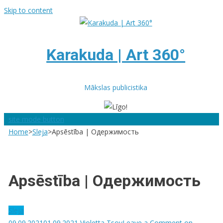
Skip to content
Karakuda | Art 360°
Mākslas publicistika
site mode button
Home
>
Sleja
>
Apsēstība | Одержимость
Apsēstība | Одержимость
Sleja
09.09.2021
01.09.2021
Violetta Tsoy
Leave a Comment
on