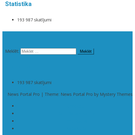
Statistika
193 987 skatījumi
Meklēt
Meklēt:
Statistika
193 987 skatījumi
News Portal Pro | Theme: News Portal Pro by Mystery Themes
Checkout
Da | Daba • Nature
Filmu festivāli
KaRaKuDa