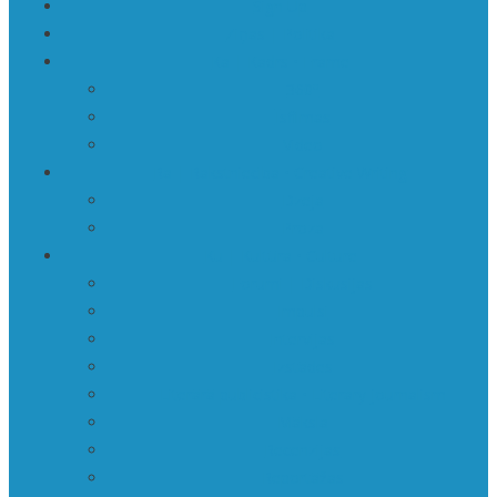
Sign Up
Ziņas | Politika
Ka | Kadrs • Frame
360º
Īsfilmas
Video
Ra | Rakstniecība • Creative Writing
Dzeja
Proza
Ku | Kultūra • Culture
Forumi | Diskusijas
Impulsi
Intervijas
Izstādes
Literārā publicistika • Literary journalism
Māksla
Recenzijas
Reportāžas