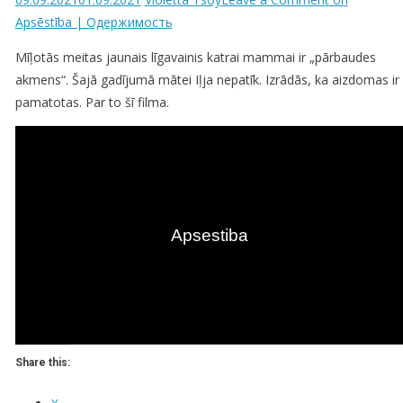
Apsēstība | Одержимость
Mīļotās meitas jaunais līgavainis katrai mammai ir „pārbaudes
akmens“. Šajā gadījumā mātei Iļja nepatīk. Izrādās, ka aizdomas ir
pamatotas. Par to šī filma.
Share this: