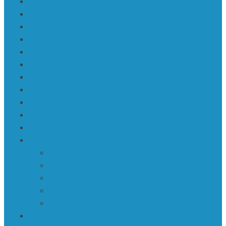
Karakuda | Art 360°
Karte | Sitemap
Kas ir KaRaKuDa
Kontakti
Log In
Member Directory
Mū | Mūzika
Mūzika
My Account
My Profile
Reset Password
Sabiedrība • Society
ASV
Āzija
Eiropa
Krievija
Latvija
Saturs