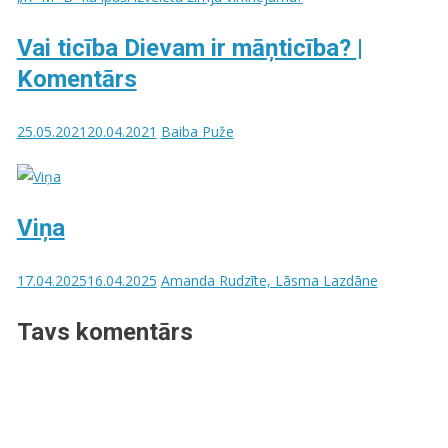
Vai ticība Dievam ir māņticība? |
Komentārs
25.05.2021
20.04.2021
Baiba Puže
Viņa
17.04.2025
16.04.2025
Amanda Rudzīte, Lāsma Lazdāne
Tavs komentārs