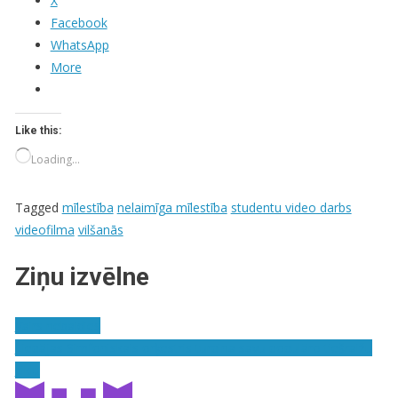
X
Facebook
WhatsApp
More
Like this:
Loading…
Tagged
mīlestība
nelaimīga mīlestība
studentu video darbs
videofilma
vilšanās
Ziņu izvēlne
Vairs nebaidies
Liepājas Simfoniskais orķestris turpina savu populāro tiešraižu
ciklu