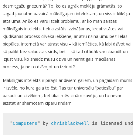
desmitgažu griezumā? To, ko es agrāk meklēju grāmatās, to
tagad jaunatne pavaicā mākslīgajam intelektam, un viss ir klikšķa
attālumā. Ar šo es varu izcelt problēmu, ar ko man saistās
mākslīgais intelekts, tiek aizstāts izzināšanas, kreativitātes vai
kļūdīšanās process cilvēka iekšienē, ar ātru risinājumu bez lielas
piepūles. Internetā var atrast visu – kā iemīlēties, kā labi dzīvot vai
kā palikt bez salauztas sirds, bet – kā tad citādāk var izbaudīt un
izjust visu, ko sniedz mūsu dzīve un nemitīgais mācīšanās
process, ja ne to dzīvojot un izzinot?
Mākslīgais intelekts ir pīrāgs ar diviem galiem, un pagaidām mums
ir izvēle, no kura gala to ēst. Tas tur universālu “patiesību” par
pasauli un cilvēkiem, bet tikai mēs zinām savējo, un to nevar
aizstāt ar shēmotām ciparu rindām.
"
Computers
" by 
chrisblackwell
 is licensed unde