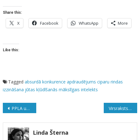
Share this:
X
Facebook
WhatsApp
More
Like this:
Tagged
absurdā konkurence
apdraudējums
ciparu rindas
izzināšana
jūtas
kļūdīšanās
mākslīgais intelekts
Ziņu
PPLA un izdevniecība “Palasi” izsludina stāstu konkursu “Satikšanās”
Virsraksts ir beigās
izvēlne
Linda Šterna