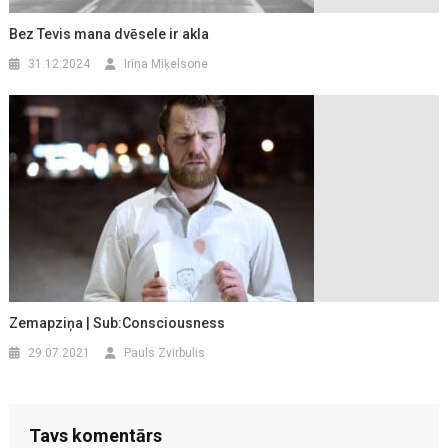
Bez Tevis mana dvēsele ir akla
31.12.2024
Irīna Miķelsone
Zemapziņa | Sub:Consciousness
29.07.2021
Pauls Zvirbulis
Tavs komentārs