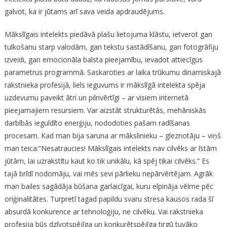
galvot, ka ir jūtams arī sava veida apdraudējums.
Mākslīgais intelekts piedāvā plašu lietojuma klāstu, ietverot gan
tulkošanu starp valodām, gan tekstu sastādīšanu, gan fotogrāfiju
izveidi, gan emocionāla balsta pieejamību, ievadot attiecīgus
parametrus programmā. Saskaroties ar laika trūkumu dinamiskajā
rakstnieka profesijā, liels ieguvums ir mākslīgā intelekta spēja
uzdevumu paveikt ātri un pilnvērtīgi – ar visiem internetā
pieejamajiem resursiem. Var aizstāt strukturētās, mehāniskās
darbībās ieguldīto enerģiju, nododoties pašam radīšanas
procesam. Kad man bija saruna ar mākslinieku – gleznotāju – viņš
man teica:”Nesatraucies! Mākslīgais intelekts nav cilvēks ar īstām
jūtām, lai uzrakstītu kaut ko tik unikālu, kā spēj tikai cilvēks.” Es
tajā brīdī nodomāju, vai mēs sevi pārlieku nepārvērtējam. Agrāk
man bailes sagādāja būšana garlaicīgai, kuru elpināja vēlme pēc
oriģinalitātes. Turpretī tagad papildu svaru stresa kausos rada šī
absurdā konkurence ar tehnoloģiju, ne cilvēku. Vai rakstnieka
profesija būs dzīvotspējīga un konkurētspējīga tirgū tuvāko