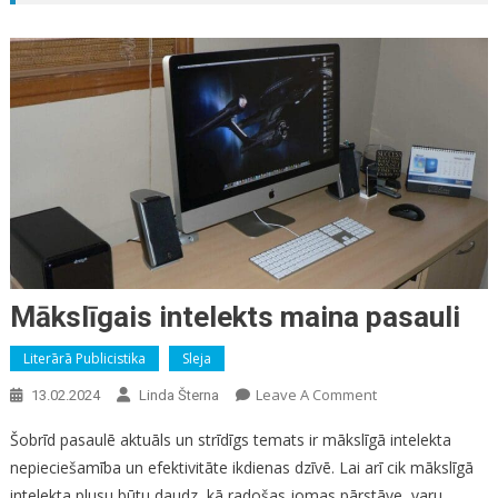
Mākslīgais intelekts maina pasauli
Literārā Publicistika
Sleja
On
Leave A Comment
13.02.2024
Linda Šterna
Mākslīgais
Šobrīd pasaulē aktuāls un strīdīgs temats ir mākslīgā intelekta
Intelekts
nepieciešamība un efektivitāte ikdienas dzīvē. Lai arī cik mākslīgā
Maina
intelekta plusu būtu daudz, kā radošas jomas pārstāve, varu
Pasauli