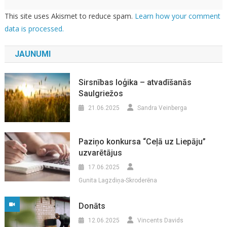
This site uses Akismet to reduce spam.
Learn how your comment
data is processed.
JAUNUMI
Sirsnības loģika – atvadīšanās
Saulgriežos
21.06.2025
Sandra Veinberga
Paziņo konkursa “Ceļā uz Liepāju”
uzvarētājus
17.06.2025
Gunita Lagzdiņa-Skroderēna
Donāts
12.06.2025
Vincents Davids