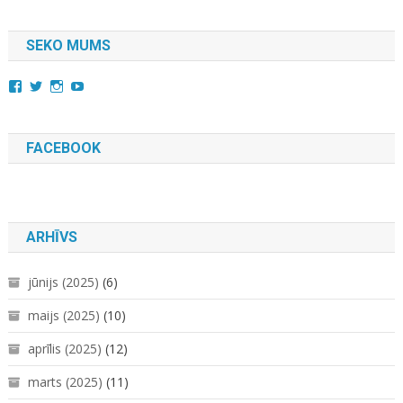
SEKO MUMS
View
View
View
YouTube
kara.kuda.10’s
@karakuda360’s
karakuda360’s
profile
profile
profile
on
on
on
Facebook
Twitter
Instagram
FACEBOOK
ARHĪVS
jūnijs (2025)
(6)
maijs (2025)
(10)
aprīlis (2025)
(12)
marts (2025)
(11)