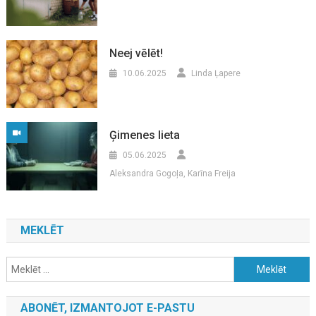
Neej vēlēt!
10.06.2025
Linda Ļapere
Ģimenes lieta
05.06.2025
Aleksandra Gogoļa, Karīna Freija
MEKLĒT
Meklēt:
ABONĒT, IZMANTOJOT E-PASTU