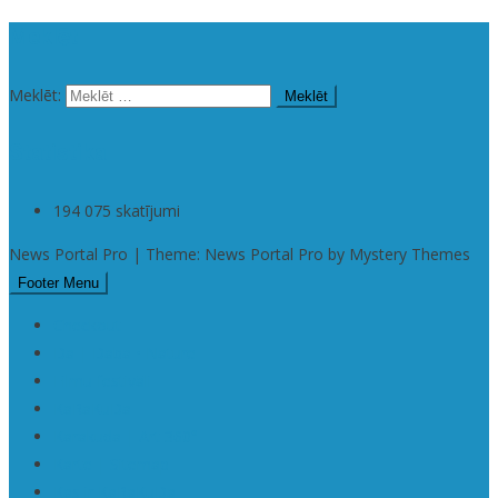
Meklēt
Meklēt:
Statistika
194 075 skatījumi
News Portal Pro | Theme: News Portal Pro by Mystery Themes
Footer Menu
Checkout
Da | Daba • Nature
Filmu festivāli
KaRaKuDa
Karakuda | Art 360°
Karte | Sitemap
Kas ir KaRaKuDa