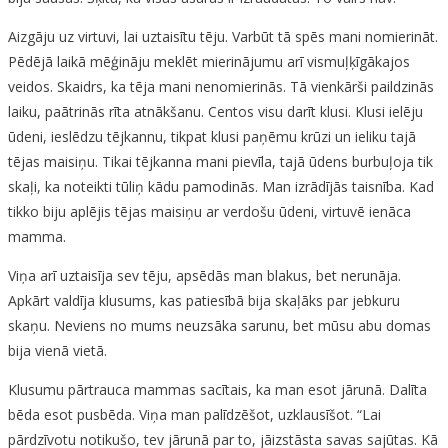
Aizgāju uz virtuvi, lai uztaisītu tēju. Varbūt tā spēs mani nomierināt.
Pēdējā laikā mēģināju meklēt mierinājumu arī vismuļķīgākajos
veidos. Skaidrs, ka tēja mani nenomierinās. Tā vienkārši paildzinās
laiku, paātrinās rīta atnākšanu. Centos visu darīt klusi. Klusi ielēju
ūdeni, ieslēdzu tējkannu, tikpat klusi paņēmu krūzi un ieliku tajā
tējas maisiņu. Tikai tējkanna mani pievīla, tajā ūdens burbuļoja tik
skaļi, ka noteikti tūliņ kādu pamodinās. Man izrādījās taisnība. Kad
tikko biju aplējis tējas maisiņu ar verdošu ūdeni, virtuvē ienāca
mamma.
Viņa arī uztaisīja sev tēju, apsēdās man blakus, bet nerunāja.
Apkārt valdīja klusums, kas patiesībā bija skaļāks par jebkuru
skaņu. Neviens no mums neuzsāka sarunu, bet mūsu abu domas
bija vienā vietā.
Klusumu pārtrauca mammas sacītais, ka man esot jārunā. Dalīta
bēda esot pusbēda. Viņa man palīdzēšot, uzklausīšot. “Lai
pārdzīvotu notikušo, tev jārunā par to, jāizstāsta savas sajūtas. Kā