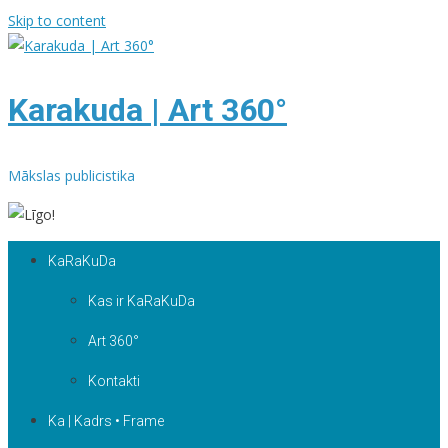
Skip to content
Karakuda | Art 360°
Mākslas publicistika
KaRaKuDa
Kas ir KaRaKuDa
Art 360°
Kontakti
Ka | Kadrs • Frame