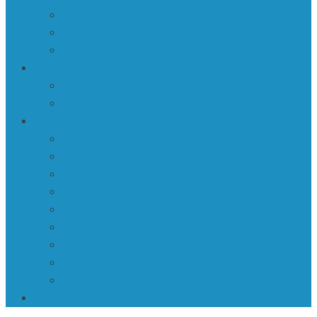
360º
Īsfilmas
Video
Ra | Rakstniecība • Creative Writing
Dzeja
Proza
Ku | Kultūra • Culture
Forumi | Diskusijas
Impulsi
Intervijas
Izstādes
Literārā publicistika • Literary journalism
Māksla
Recenzijas
Reportāžas
Valoda
Kā kino gatavo mūs karam