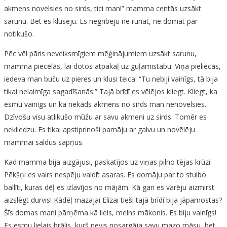
akmens novelsies no sirds, tici man!” mamma centās uzsākt
sarunu. Bet es klusēju. Es negribēju ne runāt, ne domāt par
notikušo.
Pēc vēl pāris neveiksmīgiem mēģinājumiem uzsākt sarunu,
mamma piecēlās, lai dotos atpakaļ uz guļamistabu. Viņa pieliecās,
iedeva man buču uz pieres un klusi teica: “Tu nebiji vainīgs, tā bija
tikai nelaimīga sagadīšanās.” Tajā brīdī es vēlējos kliegt. Kliegt, ka
esmu vainīgs un ka nekāds akmens no sirds man nenovelsies.
Dzīvošu visu atlikušo mūžu ar savu akmeni uz sirds. Tomēr es
nekliedzu. Es tikai apstiprinoši pamāju ar galvu un novēlēju
mammai saldus sapņus.
Kad mamma bija aizgājusi, paskatījos uz viņas pilno tējas krūzi.
Pēkšņi es vairs nespēju valdīt asaras. Es domāju par to stulbo
ballīti, kuras dēļ es izlavījos no mājām. Kā gan es varēju aizmirst
aizslēgt durvis! Kādēļ mazajai Elīzai tieši tajā brīdī bija jāpamostas?
Šīs domas mani pārņēma kā liels, melns mākonis. Es biju vainīgs!
Es esmu lielais brālis, kurš nevis nosargāja savu mazo māsu, bet…