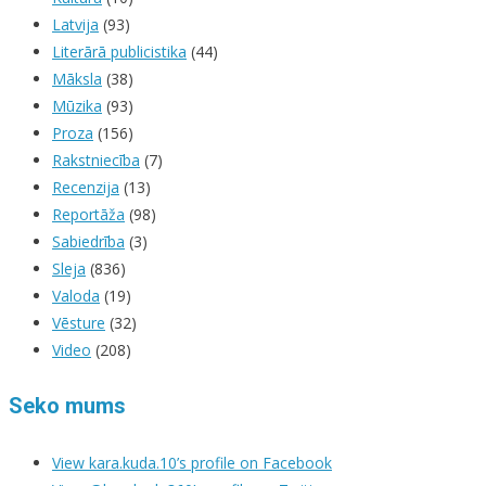
Latvija
(93)
Literārā publicistika
(44)
Māksla
(38)
Mūzika
(93)
Proza
(156)
Rakstniecība
(7)
Recenzija
(13)
Reportāža
(98)
Sabiedrība
(3)
Sleja
(836)
Valoda
(19)
Vēsture
(32)
Video
(208)
Seko mums
View kara.kuda.10’s profile on Facebook