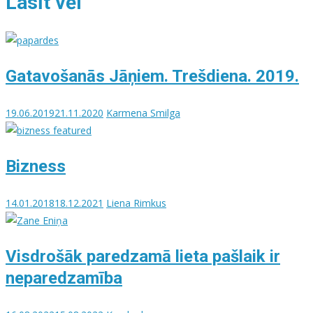
Lasīt vēl
Gatavošanās Jāņiem. Trešdiena. 2019.
19.06.2019
21.11.2020
Karmena Smilga
Bizness
14.01.2018
18.12.2021
Liena Rimkus
Visdrošāk paredzamā lieta pašlaik ir
neparedzamība