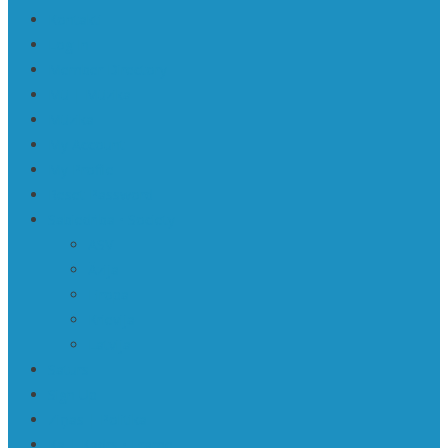
Kontakti
Log In
Member Directory
Mū | Mūzika
Mūzika
My Account
My Profile
Reset Password
Sabiedrība • Society
ASV
Āzija
Eiropa
Krievija
Latvija
Saturs
Sign Up
Ziņas | Politika
Ka | Kadrs • Frame