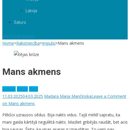
Latvija
Saturs
site mode button
Home
>
Rakstniecība
>
Impulsi
>
Mans akmens
Mans akmens
Impulsi
Proza
Sleja
11.03.2025
04.03.2025
Madara Maija Mančinska
Leave a Comment
on Mans akmens
Pēkšņi uzrausos sēdus. Bija nakts vidus. Tajā mirklī sapratu, ka
mani gaida kārtējā negulētā nakts. Mazliet gribējās raudāt, bet acis
bija sausas. Šķita, ka visas asaras ir izraudātas. To vairs nav.