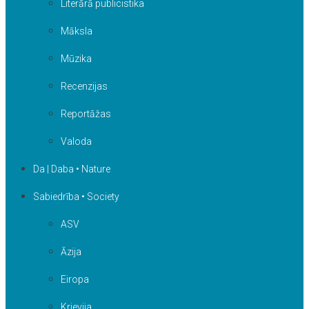
Literārā publicistika
Māksla
Mūzika
Recenzijas
Reportāžas
Valoda
Da | Daba • Nature
Sabiedrība • Society
ASV
Āzija
Eiropa
Krievija