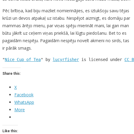
Pēc brītiņa, kad biju mazliet nomierinājies, es iztukšoju savu tējas
krūzi un devos atpakaļ uz istabu. Nespējot aizmigt, es domāju par
mammas ārējo mieru, par viņas spēju mierināt mani, lai gan man
būtu jākrīt uz ceļiem viņas priekšā, lai lūgtu piedošanu. Bet to es
pagaidām nespēju. Pagaidām nespēju novelt akmeni no sirds, tas
ir pārāk smags.
"
Nice Cup of Tea
" by 
lucyrfisher
 is licensed under 
CC B
Share this:
X
Facebook
WhatsApp
More
Like this: