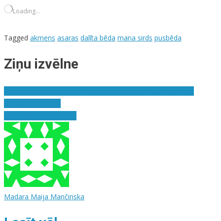
Loading…
Tagged
akmens
asaras
dalīta bēda
mana sirds
pusbēda
Ziņu izvēlne
Ar krāšņu koncertu atklās Liepājas 400-gades Starptautisko
zvaigžņu festivālu
Dārzs, kas zied viscaur
Madara Maija Mančinska