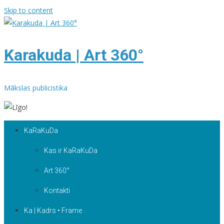
Skip to content
Karakuda | Art 360°
Mākslas publicistika
KaRaKuDa
Kas ir KaRaKuDa
Art 360°
Kontakti
Ka | Kadrs • Frame