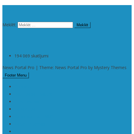
Meklēt
Meklēt:
Statistika
194 069 skatījumi
News Portal Pro | Theme: News Portal Pro by Mystery Themes
Footer Menu
Checkout
Da | Daba • Nature
Filmu festivāli
KaRaKuDa
Karakuda | Art 360°
Karte | Sitemap
Kas ir KaRaKuDa