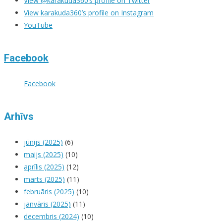
View @karakuda360’s profile on Twitter
View karakuda360’s profile on Instagram
YouTube
Facebook
Facebook
Arhīvs
jūnijs (2025)
(6)
maijs (2025)
(10)
aprīlis (2025)
(12)
marts (2025)
(11)
februāris (2025)
(10)
janvāris (2025)
(11)
decembris (2024)
(10)