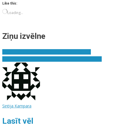
Like this:
Loading…
Ziņu izvēlne
Video stāsts ar mūziku “Elsbergs – divos naktī…”
Eduards Veidenbaums atdzimst muzikālā dzīvesstāstā
Sintija Kampara
Lasīt vēl