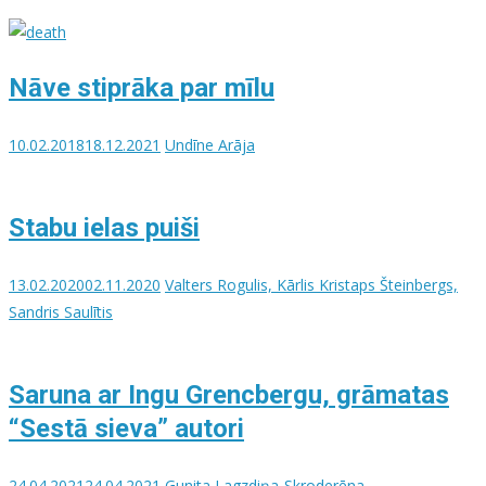
Nāve stiprāka par mīlu
10.02.2018
18.12.2021
Undīne Arāja
Stabu ielas puiši
13.02.2020
02.11.2020
Valters Rogulis, Kārlis Kristaps Šteinbergs,
Sandris Saulītis
Saruna ar Ingu Grencbergu, grāmatas
“Sestā sieva” autori
24.04.2021
24.04.2021
Gunita Lagzdiņa-Skroderēna