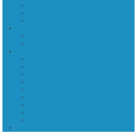
360º
Īsfilmas
Video
Ra | Rakstniecība • Creative Writing
Dzeja
Proza
Ku | Kultūra • Culture
Forumi | Diskusijas
Impulsi
Intervijas
Izstādes
Literārā publicistika • Literary journalism
Māksla
Recenzijas
Reportāžas
Valoda
Kā kino gatavo mūs karam