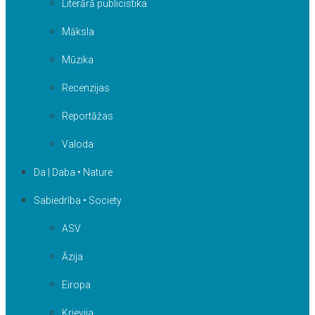
Literārā publicistika
Māksla
Mūzika
Recenzijas
Reportāžas
Valoda
Da | Daba • Nature
Sabiedrība • Society
ASV
Āzija
Eiropa
Krievija