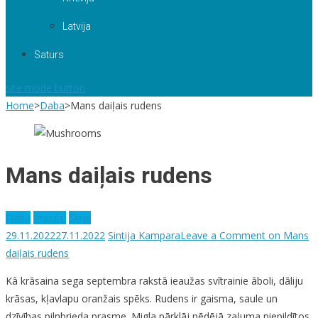
Latvija
Saturs
site mode button
Home
>
Daba
>
Mans daiļais rudens
Mans daiļais rudens
Daba
Impulsi
Sleja
29.11.2022
27.11.2022
Sintija Kampara
Leave a Comment
on Mans
daiļais rudens
Kā krāsaina sega septembra rakstā ieaužas svītrainie āboli, dāliju
krāsas, kļavlapu oranžais spēks. Rudens ir gaisma, saule un
dzīvības pilnbrieda prasme. Migla pārklāj pēdējā zaļuma piepildītos