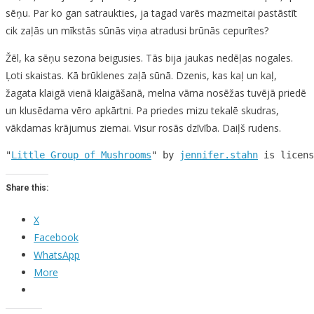
sēņu. Par ko gan satraukties, ja tagad varēs mazmeitai pastāstīt
cik zaļās un mīkstās sūnās viņa atradusi brūnās cepurītes?
Žēl, ka sēņu sezona beigusies. Tās bija jaukas nedēļas nogales.
Ļoti skaistas. Kā brūklenes zaļā sūnā. Dzenis, kas kaļ un kaļ,
žagata klaigā vienā klaigāšanā, melna vārna nosēžas tuvējā priedē
un klusēdama vēro apkārtni. Pa priedes mizu tekalē skudras,
vākdamas krājumus ziemai. Visur rosās dzīvība. Daiļš rudens.
"
Little Group of Mushrooms
" by 
jennifer.stahn
 is licens
Share this:
X
Facebook
WhatsApp
More