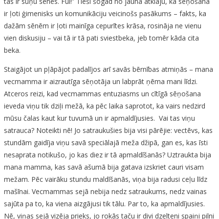
tās ir suņu sēnes. Fui!” Tieši šogad no jauna atklāju, ka sēņošana
ir ļoti ģimenisks un komunikāciju veicinošs pasākums – fakts, ka
dažām sēnēm ir ļoti mainīga cepurītes krāsa, rosināja ne vienu
vien diskusiju – vai tā ir tā pati sviestbeka, jeb tomēr kāda cita
beka.
Staigājot un pļāpājot padalījos arī savās bērnības atmiņās – mana
vecmamma ir aizrautīga sēņotāja un labprāt ņēma mani līdzi.
Atceros reizi, kad vecmammas entuziasms un cītīgā sēņošana
ieveda viņu tik dziļi mežā, ka pēc laika saprotot, ka vairs nedzird
mūsu čalas kaut kur tuvumā un ir apmaldījusies. Vai tas viņu
satrauca? Noteikti nē! Jo satraukušies bija visi pārējie: vectēvs, kas
stundām gaidīja viņu savā speciālajā meža džipā, gan es, kas īsti
nesaprata notikušo, jo kas diez ir tā apmaldīšanās? Uztraukta bija
mana mamma, kas savā ašumā bija gatava izskriet cauri visam
mežam. Pēc vairāku stundu maldīšanās, viņa bija radusi ceļu līdz
mašīnai. Vecmammas sejā nebija nedz satraukums, nedz vainas
sajūta pa to, ka viena aizgājusi tik tālu. Par to, ka apmaldījusies.
Nē, viņas sejā vizēja prieks, jo rokās taču ir divi dzelteni spaiņi pilni