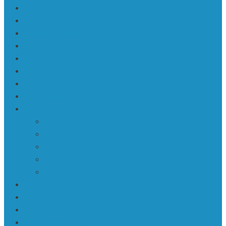
Kontakti
Log In
Member Directory
Mū | Mūzika
Mūzika
My Account
My Profile
Reset Password
Sabiedrība • Society
ASV
Āzija
Eiropa
Krievija
Latvija
Saturs
Sign Up
Ziņas | Politika
Ka | Kadrs • Frame