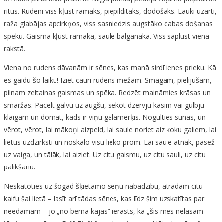
rītus. Rudenī viss kļūst rāmāks, piepildītāks, dodošāks. Lauki uzarti,
raža glabājas apcirkņos, viss sasniedzis augstāko dabas došanas
spēku. Gaisma kļūst rāmāka, saule bālganāka. Viss saplūst vienā
rakstā.
Viena no rudens dāvanām ir sēnes, kas manā sirdī ienes prieku. Kā
es gaidu šo laiku! Iziet cauri rudens mežam. Smagam, pielijušam,
pilnam zeltainas gaismas un spēka. Redzēt maināmies krāsas un
smaržas. Pacelt galvu uz augšu, sekot dzērvju kāsim vai gulbju
klaigām un domāt, kāds ir viņu galamērķis. Nogulties sūnās, un
vērot, vērot, lai mākoņi aizpeld, lai saule noriet aiz koku galiem, lai
lietus uzdzirkstī un noskalo visu lieko prom. Lai saule atnāk, pasēž
uz vaiga, un tālāk, lai aiziet. Uz citu gaismu, uz citu sauli, uz citu
palikšanu.
Neskatoties uz šogad šķietamo sēņu nabadzību, atradām citu
kaifu šai lietā – lasīt arī tādas sēnes, kas līdz šim uzskatītas par
neēdamām – jo „no bērna kājas” ierasts, ka „šīs mēs nelasām –