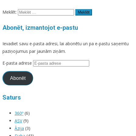
Meklēt:
Abonēt, izmantojot e-pastu
Ievadiet savu e-pasta adresi, lai abonētu un pa e-pastu saņemtu
paziņojumus par jaunām ziņām.
E-pasta adrese
Abonēt
Saturs
360º
(6)
ASV
(9)
Āzija
(3)
Daba
(43)