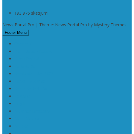
193 975 skatījumi
News Portal Pro | Theme: News Portal Pro by Mystery Themes
Footer Menu
Checkout
Da | Daba • Nature
Filmu festivāli
KaRaKuDa
Karakuda | Art 360°
Karte | Sitemap
Kas ir KaRaKuDa
Kontakti
Log In
Member Directory
Mū | Mūzika
Mūzika
My Account