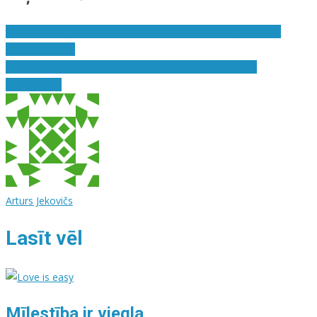
Reinis Zariņš Liepājā atskaņos dzejiski skaisto Bēthovena 4.
klavierkoncertu
PPLA un izdevniecība “Palasi” izsludina stāstu konkursu
“Satikšanās”
Arturs Jekovičs
Lasīt vēl
Mīlestība ir viegla