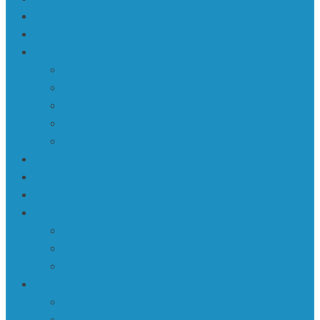
My Profile
Reset Password
Sabiedrība • Society
ASV
Āzija
Eiropa
Krievija
Latvija
Saturs
Sign Up
Ziņas | Politika
Ka | Kadrs • Frame
360º
Īsfilmas
Video
Ra | Rakstniecība • Creative Writing
Dzeja