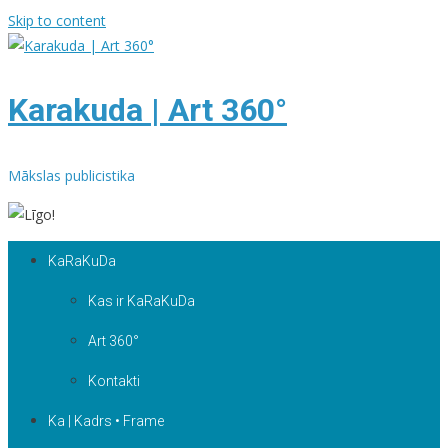
Skip to content
Karakuda | Art 360°
Mākslas publicistika
KaRaKuDa
Kas ir KaRaKuDa
Art 360°
Kontakti
Ka | Kadrs • Frame