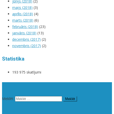
jūnijs (2018)
(2)
maijs (2018)
(3)
aprīlis (2018)
(4)
marts (2018)
(6)
februāris (2018)
(23)
janvāris (2018)
(13)
decembris (2017)
(2)
novembris (2017)
(2)
Statistika
193 975 skatījumi
Meklēt
Meklēt:
Statistika