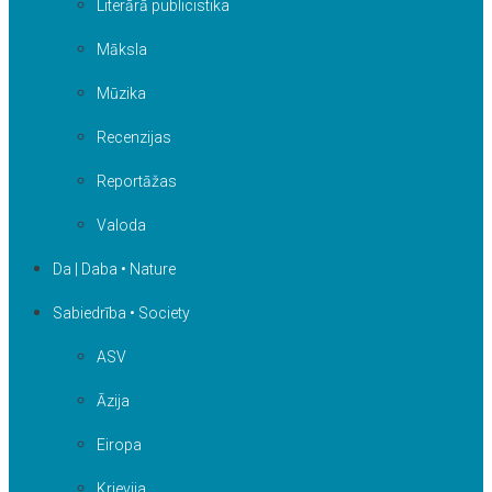
Literārā publicistika
Māksla
Mūzika
Recenzijas
Reportāžas
Valoda
Da | Daba • Nature
Sabiedrība • Society
ASV
Āzija
Eiropa
Krievija