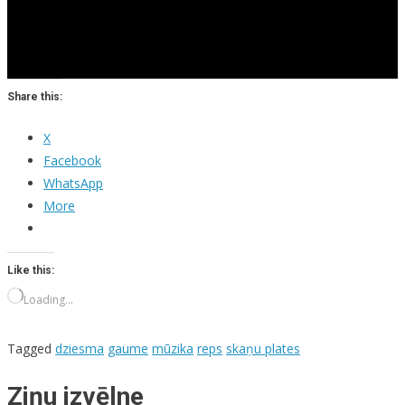
Share this:
X
Facebook
WhatsApp
More
Like this:
Loading…
Tagged
dziesma
gaume
mūzika
reps
skaņu plates
Ziņu izvēlne