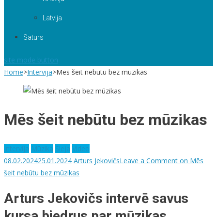
Latvija
Saturs
site mode button
Home
>
Intervija
>
Mēs šeit nebūtu bez mūzikas
Mēs šeit nebūtu bez mūzikas
Intervija
Mūzika
Sleja
Video
08.02.2024
25.01.2024
Arturs Jekovičs
Leave a Comment
on Mēs
šeit nebūtu bez mūzikas
Arturs Jekovičs intervē savus
kursa biedrus par mūzikas