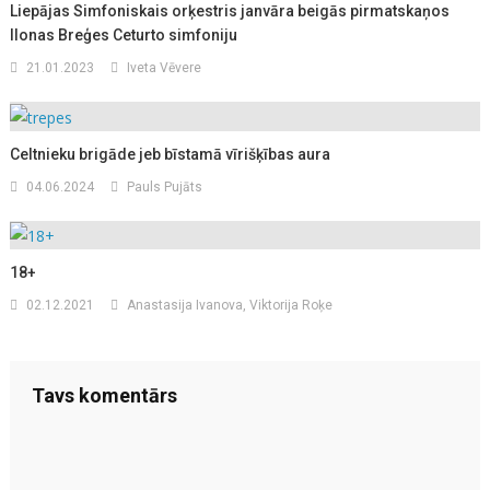
Liepājas Simfoniskais orķestris janvāra beigās pirmatskaņos
Ilonas Breģes Ceturto simfoniju
21.01.2023
Iveta Vēvere
Celtnieku brigāde jeb bīstamā vīrišķības aura
04.06.2024
Pauls Pujāts
18+
02.12.2021
Anastasija Ivanova, Viktorija Roķe
Tavs komentārs