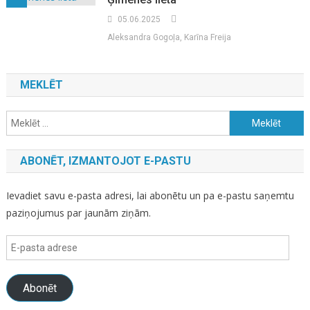
05.06.2025
Aleksandra Gogoļa, Karīna Freija
MEKLĒT
Meklēt:
ABONĒT, IZMANTOJOT E-PASTU
Ievadiet savu e-pasta adresi, lai abonētu un pa e-pastu saņemtu
paziņojumus par jaunām ziņām.
E-
pasta
adrese
Abonēt