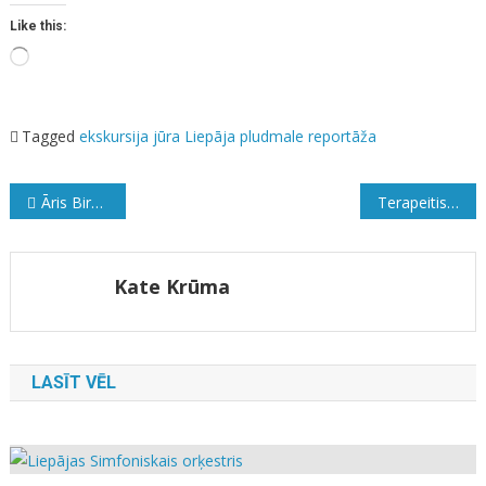
Like this:
Loading…
Tagged
ekskursija
jūra
Liepāja
pludmale
reportāža
Ziņu
Āris Birze iedrošinās līdz galam uzrakstīt savu grāmatu
Terapeitiskās rakstīšanas metodes
izvēlne
Kate Krūma
LASĪT VĒL