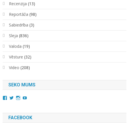
Recenzija
(13)
Reportāža
(98)
Sabiedrība
(3)
Sleja
(836)
Valoda
(19)
Vēsture
(32)
Video
(208)
SEKO MUMS
View
View
View
YouTube
kara.kuda.10’s
@karakuda360’s
karakuda360’s
profile
profile
profile
on
on
on
Facebook
Twitter
Instagram
FACEBOOK