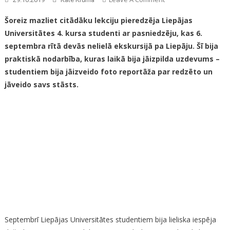
„Meža
Šoreiz mazliet citādāku lekciju pieredzēja Liepājas
Zemenīšu”
Universitātes 4. kursa studenti ar pasniedzēju, kas 6.
Vietas
septembra rītā devās nelielā ekskursijā pa Liepāju. Šī bija
Liepājā
praktiskā nodarbība, kuras laikā bija jāizpilda uzdevums –
studentiem bija jāizveido foto reportāža par redzēto un
jāveido savs stāsts.
Septembrī Liepājas Universitātes studentiem bija lieliska iespēja