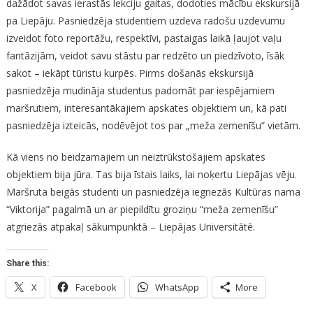
dažādot savas ierastās lekciju gaitas, dodoties mācību ekskursijā
pa Liepāju. Pasniedzēja studentiem uzdeva radošu uzdevumu
izveidot foto reportāžu, respektīvi, pastaigas laikā ļaujot vaļu
fantāzijām, veidot savu stāstu par redzēto un piedzīvoto, īsāk
sakot – iekāpt tūristu kurpēs. Pirms došanās ekskursijā
pasniedzēja mudināja studentus padomāt par iespējamiem
maršrutiem, interesantākajiem apskates objektiem un, kā pati
pasniedzēja izteicās, nodēvējot tos par „meža zemenīšu” vietām.
Kā viens no beidzamajiem un neiztrūkstošajiem apskates
objektiem bija jūra. Tas bija īstais laiks, lai noķertu Liepājas vēju.
Maršruta beigās studenti un pasniedzēja iegriezās Kultūras nama
“Viktorija” pagalmā un ar piepildītu groziņu “meža zemenīšu”
atgriezās atpakaļ sākumpunktā – Liepājas Universitātē.
Share this:
X
Facebook
WhatsApp
More