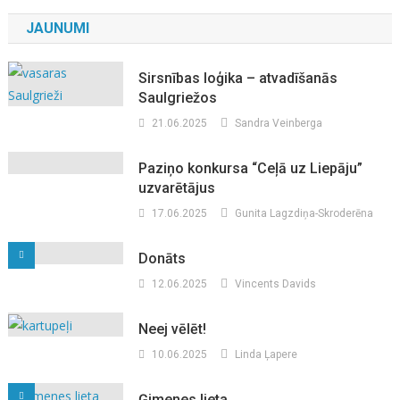
JAUNUMI
Sirsnības loģika – atvadīšanās
Saulgriežos
21.06.2025
Sandra Veinberga
Paziņo konkursa “Ceļā uz Liepāju”
uzvarētājus
17.06.2025
Gunita Lagzdiņa-Skroderēna
Donāts
12.06.2025
Vincents Davids
Neej vēlēt!
10.06.2025
Linda Ļapere
Ģimenes lieta