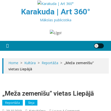
Skip
to
Karakuda | Art 360°
content
Mākslas publicistika
Home
>
Kultūra
>
Reportāža
>
„Meža zemenīšu”
vietas Liepājā
„Meža zemenīšu” vietas Liepājā
Reportāža
Sleja
On
Leave A Comment
29.10.2019
Kate Krūma