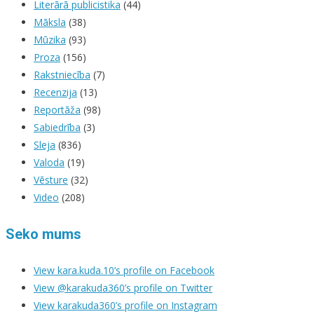
Literārā publicistika
(44)
Māksla
(38)
Mūzika
(93)
Proza
(156)
Rakstniecība
(7)
Recenzija
(13)
Reportāža
(98)
Sabiedrība
(3)
Sleja
(836)
Valoda
(19)
Vēsture
(32)
Video
(208)
Seko mums
View kara.kuda.10’s profile on Facebook
View @karakuda360’s profile on Twitter
View karakuda360’s profile on Instagram