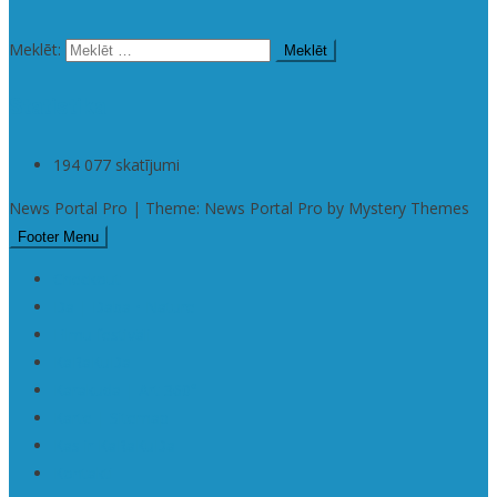
Meklēt:
Statistika
194 077 skatījumi
News Portal Pro | Theme: News Portal Pro by Mystery Themes
Footer Menu
Checkout
Da | Daba • Nature
Filmu festivāli
KaRaKuDa
Karakuda | Art 360°
Karte | Sitemap
Kas ir KaRaKuDa
Kontakti