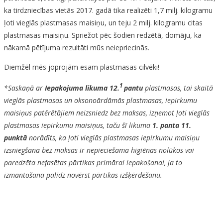
ka tirdzniecības vietās 2017. gadā tika realizēti 1,7 milj. kilogramu
ļoti vieglās plastmasas maisiņu, un teju 2 milj. kilogramu citas
plastmasas maisiņu. Spriežot pēc šodien redzētā, domāju, ka
nākamā pētījuma rezultāti mūs neiepriecinās.
Diemžēl mēs joprojām esam plastmasas cilvēki!
1
*Saskaņā ar
Iepakojuma likuma
12.
pantu
plastmasas, tai skaitā
vieglās plastmasas un oksonoārdāmās plastmasas, iepirkumu
maisiņus patērētājiem neizsniedz bez maksas, izņemot ļoti vieglās
plastmasas iepirkumu maisiņus, taču šī likuma
1. panta 11.
punktā
norādīts, ka ļoti vieglās plastmasas iepirkumu maisiņu
izsniegšana bez maksas ir nepieciešama higiēnas nolūkos vai
paredzēta nefasētas pārtikas primārai iepakošanai, ja to
izmantošana palīdz novērst pārtikas izšķērdēšanu.