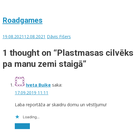
Roadgames
19.08.2021
12.08.2021
Dāvis Fišers
1 thought on “
Plastmasas cilvēks
pa manu zemi staigā
”
Iveta Buiķe
saka:
17.09.2019 11:11
Laba reportāža ar skaidru domu un vēstījumu!
Loading...
Atbildēt