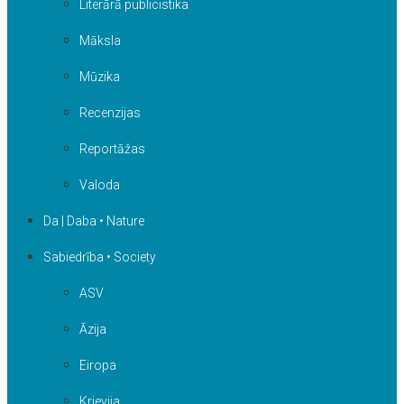
Literārā publicistika
Māksla
Mūzika
Recenzijas
Reportāžas
Valoda
Da | Daba • Nature
Sabiedrība • Society
ASV
Āzija
Eiropa
Krievija