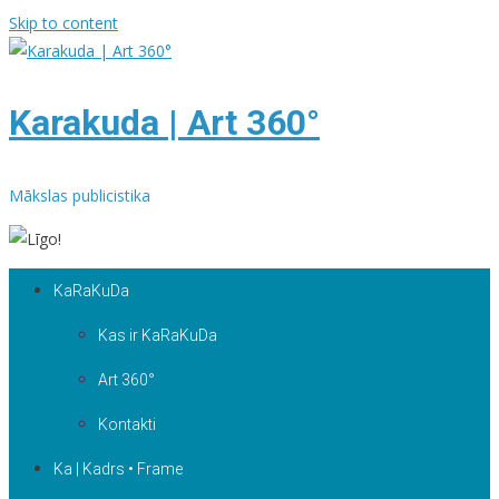
Skip to content
Karakuda | Art 360°
Mākslas publicistika
KaRaKuDa
Kas ir KaRaKuDa
Art 360°
Kontakti
Ka | Kadrs • Frame