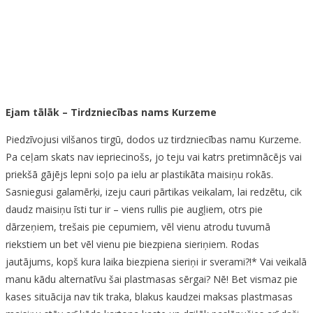
Ejam tālāk – Tirdzniecības nams Kurzeme
Piedzīvojusi vilšanos tirgū, dodos uz tirdzniecības namu Kurzeme.
Pa ceļam skats nav iepriecinošs, jo teju vai katrs pretimnācējs vai
priekšā gājējs lepni soļo pa ielu ar plastikāta maisiņu rokās.
Sasniegusi galamērķi, izeju cauri pārtikas veikalam, lai redzētu, cik
daudz maisiņu īsti tur ir – viens rullis pie augļiem, otrs pie
dārzeņiem, trešais pie cepumiem, vēl vienu atrodu tuvumā
riekstiem un bet vēl vienu pie biezpiena sieriņiem. Rodas
jautājums, kopš kura laika biezpiena sieriņi ir sverami?!* Vai veikalā
manu kādu alternatīvu šai plastmasas sērgai? Nē! Bet vismaz pie
kases situācija nav tik traka, blakus kaudzei maksas plastmasas