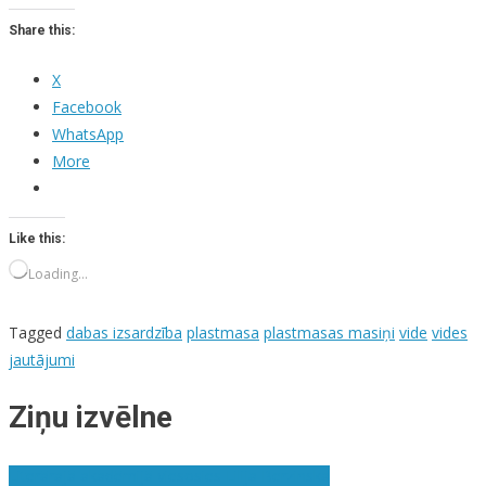
Share this:
X
Facebook
WhatsApp
More
Like this:
Loading…
Tagged
dabas izsardzība
plastmasa
plastmasas masiņi
vide
vides
jautājumi
Ziņu izvēlne
Literārajā akadēmijā viesosies Lilija Berzinska