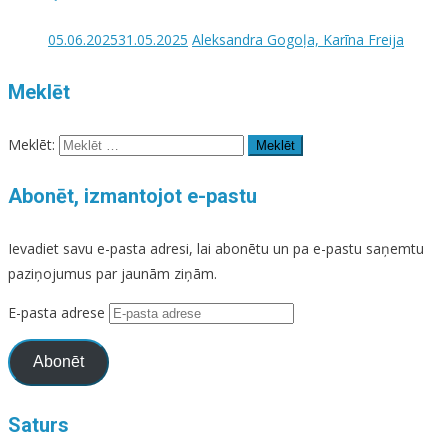
05.06.2025
31.05.2025
Aleksandra Gogoļa, Karīna Freija
Meklēt
Meklēt:
Abonēt, izmantojot e-pastu
Ievadiet savu e-pasta adresi, lai abonētu un pa e-pastu saņemtu
paziņojumus par jaunām ziņām.
E-pasta adrese
Abonēt
Saturs