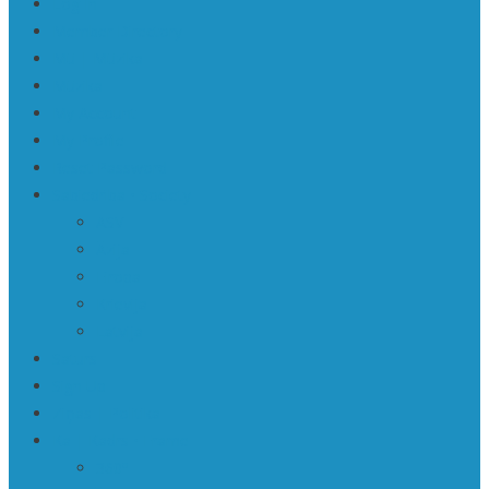
Log In
Member Directory
Mū | Mūzika
Mūzika
My Account
My Profile
Reset Password
Sabiedrība • Society
ASV
Āzija
Eiropa
Krievija
Latvija
Saturs
Sign Up
Ziņas | Politika
Ka | Kadrs • Frame
360º