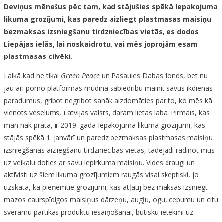
Deviņus mēnešus pēc tam, kad stājušies spēkā Iepakojuma
likuma grozījumi, kas paredz aizliegt plastmasas maisiņu
bezmaksas izsniegšanu tirdzniecības vietās, es dodos
Liepājas ielās, lai noskaidrotu, vai mēs joprojām esam
plastmasas cilvēki.
Laikā kad ne tikai
Green Peace
un Pasaules Dabas fonds, bet nu
jau arī porno platformas mudina sabiedrību mainīt savus ikdienas
paradumus, gribot negribot sanāk aizdomāties par to, ko mēs kā
vienots veselums, Latvijas valsts, darām lietas labā. Pirmais, kas
man nāk prātā, ir 2019. gada Iepakojuma likuma grozījumi, kas
stājās spēkā 1. janvārī un paredz bezmaksas plastmasas maisiņu
izsniegšanas aizliegšanu tirdzniecības vietās, tādējādi radinot mūs
uz veikalu doties ar savu iepirkuma maisiņu. Vides draugi un
aktīvisti uz šiem likuma grozījumiem raugās visai skeptiski, jo
uzskata, ka pieņemtie grozījumi, kas atļauj bez maksas izsniegt
mazos caurspīdīgos maisiņus dārzeņu, augļu, ogu, cepumu un citu
sveramu pārtikas produktu iesaiņošanai, būtisku ietekmi uz