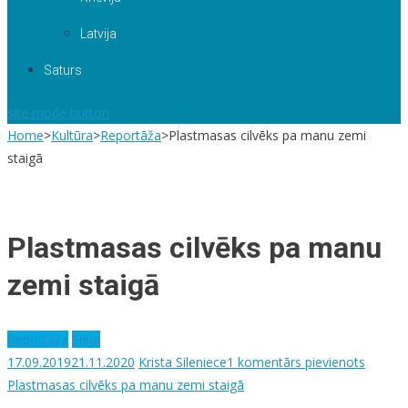
Latvija
Saturs
site mode button
Home
>
Kultūra
>
Reportāža
>
Plastmasas cilvēks pa manu zemi
staigā
Plastmasas cilvēks pa manu
zemi staigā
Reportāža
Sleja
17.09.2019
21.11.2020
Krista Sileniece
1 komentārs
pievienots
Plastmasas cilvēks pa manu zemi staigā