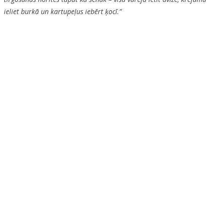
ieliet burkā un kartupeļus iebērt ķocī.”