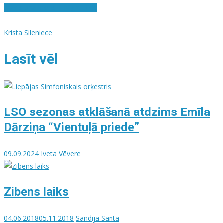
Nakts brauciens | Night Ride
Krista Sileniece
Lasīt vēl
LSO sezonas atklāšanā atdzims Emīla
Dārziņa “Vientuļā priede”
09.09.2024
Iveta Vēvere
Zibens laiks
04.06.2018
05.11.2018
Sandija Santa