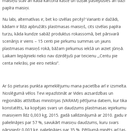
maisiņu stāv arī kāda kartona kaste un dziļāk paslēpušies arī daži
papīra maisiņi.
Nu labi, alternatīvas ir, bet ko izvēlas pircēji? Varianti ir dažādi,
kādam ir līdzi apbružāts plastmasas maisiņš, cits izvēlas papīra
turzu, kāda kundze sabāž produktus rokassomā, bet pārsvarā
scenārijs ir viens – 15 centi pie pirkumu summas un jauns
plastmasas maisiņš rokā, bāžam pirkumus iekšā un aiziet jūriņā.
Laikam liepājnieki neko nav dzirdējuši par teicienu ,,Centu pie
centa nekrāsi, pie eiro netiksi”.
Ar šo pieturas punkta apmeklējumu mana pacietība arī ir izsmelta.
Noslēgumā vēlos Tevi iepazīstināt ar Vides aizsardzības un
reģionālās attīstības ministrijas (VARAM) pētījuma datiem, kur tika
konstatēts, ka kopējais svars un daudzums plastmasas iepirkumu
maisiņiem līdz 0,003 kg, 2015. gadā salīdzinājumā ar 2010. gadu ir
palielinājies par 57 %, savukārt maisiņu daudzums, kuru svars
pārsniedz 0,003 kg, palielinājies par 35 %. Pētījumā minēts arī tas,