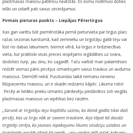
plastmasas maisiņu patēriņu neatstās. Es esmu nolēmusi doties
ielās un izdarīt pati savus secinājumus.
Pirmais pieturas punkts – Liepājas Pētertirgus
Kas gan varētu būt piemērotāka pirmā pieturvieta par tirgus placi
ražas sezonas karstumā, kad zemnieku un tirgotāju galdi teju vai
lūst no dabas labumiem. Ņemot vērā, ka tirgus ir tirdzniecības
vieta, kur praktiski visas preces iespējams iegādāties uz svara,
dodoties turp, jau zinu, ko sagaidīt. Taču varbūt man palaimēsies
redzēt vismaz pāris pircējus izmantojam savus traukus un auduma
maisiņus. Diemžēl nekā. Pusstundas laikā nemanu nevienu
līdzpaņemtu maisiņu, un ir skaidri redzams kāpēc. Likuma robs!
Pircēji ar lielāko prieku izmanto pārdevēju piedāvātos ļoti vieglās
plastmasas maisiņus un iepērkas bez raizēm.
„Sarunā ar tirgotāju Aiju Kopštālu uzzinu, ka dienā gadās tikai daži
pircēji, kas uz tirgu nāk ar saviem traukiem. Aija tāpat kā daudzi
tirgotāji cerēja, ka jaunais Iepakojumu likums situāciju uzlabos un
tirgošanās noritēs tāpat kā senāk – visu varēja ietīt avīzē, krējumu