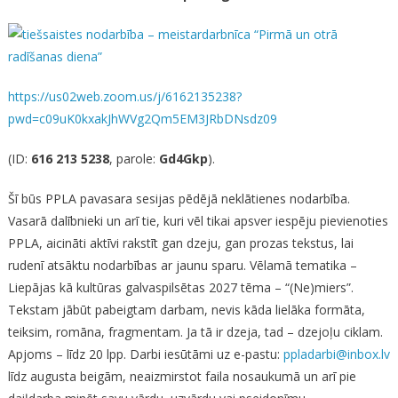
https://us02web.zoom.us/j/6162135238?
pwd=c09uK0kxakJhWVg2Qm5EM3JRbDNsdz09
(ID:
616 213 5238
, parole:
Gd4Gkp
).
Šī būs PPLA pavasara sesijas pēdējā neklātienes nodarbība.
Vasarā dalībnieki un arī tie, kuri vēl tikai apsver iespēju pievienoties
PPLA, aicināti aktīvi rakstīt gan dzeju, gan prozas tekstus, lai
rudenī atsāktu nodarbības ar jaunu sparu. Vēlamā tematika –
Liepājas kā kultūras galvaspilsētas 2027 tēma – “(Ne)miers”.
Tekstam jābūt pabeigtam darbam, nevis kāda lielāka formāta,
teiksim, romāna, fragmentam. Ja tā ir dzeja, tad – dzejoļu ciklam.
Apjoms – līdz 20 lpp. Darbi iesūtāmi uz e-pastu:
ppladarbi@inbox.lv
līdz augusta beigām, neaizmirstot faila nosaukumā un arī pie