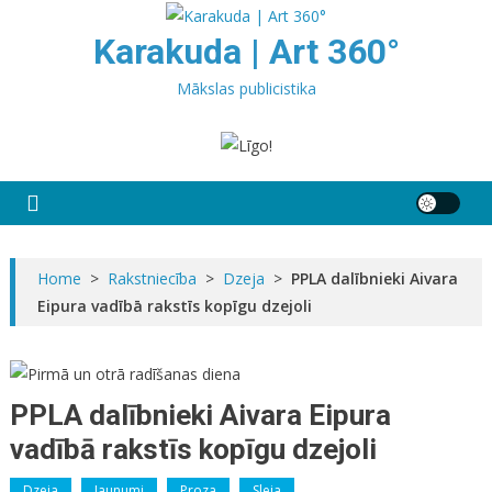
Skip
to
Karakuda | Art 360°
content
Mākslas publicistika
Home
>
Rakstniecība
>
Dzeja
>
PPLA dalībnieki Aivara
Eipura vadībā rakstīs kopīgu dzejoli
PPLA dalībnieki Aivara Eipura
vadībā rakstīs kopīgu dzejoli
Dzeja
Jaunumi
Proza
Sleja