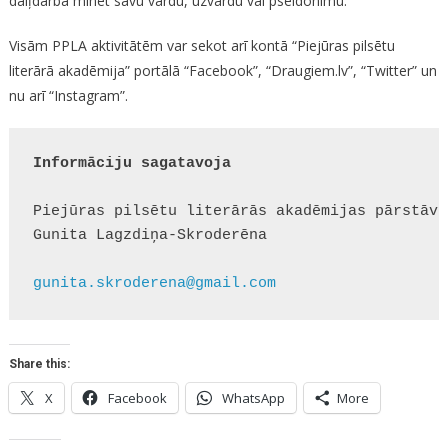
daiļdarba minēt savu vārdu, uzvārdu vai pseidonīmu.
Visām PPLA aktivitātēm var sekot arī kontā “Piejūras pilsētu
literārā akadēmija” portālā “Facebook”, “Draugiem.lv”, “Twitter” un
nu arī “Instagram”.
Informāciju sagatavoja
Piejūras pilsētu literārās akadēmijas pārstāve 
Gunita Lagzdiņa-Skroderēna

gunita.skroderena@gmail.com
Share this:
X
Facebook
WhatsApp
More