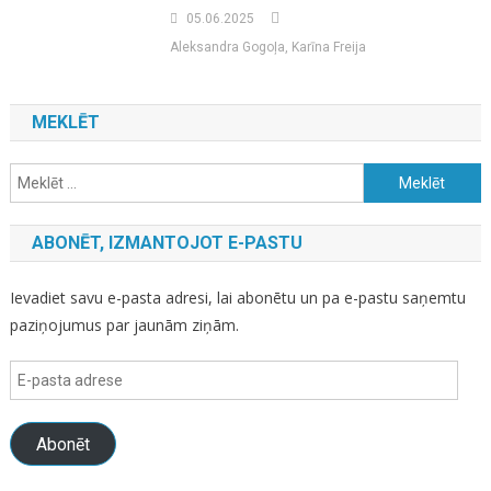
05.06.2025
Aleksandra Gogoļa, Karīna Freija
MEKLĒT
Meklēt:
ABONĒT, IZMANTOJOT E-PASTU
Ievadiet savu e-pasta adresi, lai abonētu un pa e-pastu saņemtu
paziņojumus par jaunām ziņām.
E-
pasta
adrese
Abonēt