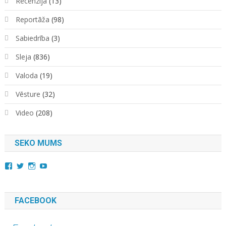
Recenzija
(13)
Reportāža
(98)
Sabiedrība
(3)
Sleja
(836)
Valoda
(19)
Vēsture
(32)
Video
(208)
SEKO MUMS
View
View
View
YouTube
kara.kuda.10’s
@karakuda360’s
karakuda360’s
profile
profile
profile
on
on
on
Facebook
Twitter
Instagram
FACEBOOK