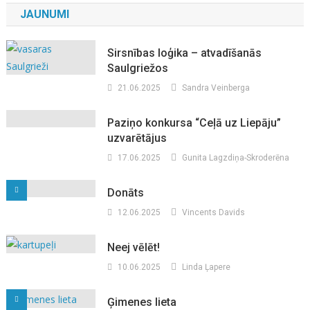
JAUNUMI
Sirsnības loģika – atvadīšanās
Saulgriežos
21.06.2025
Sandra Veinberga
Paziņo konkursa “Ceļā uz Liepāju”
uzvarētājus
17.06.2025
Gunita Lagzdiņa-Skroderēna
Donāts
12.06.2025
Vincents Davids
Neej vēlēt!
10.06.2025
Linda Ļapere
Ģimenes lieta