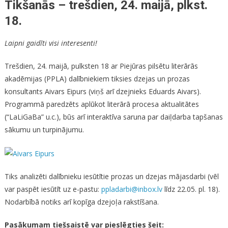
Tikšanās – trešdien, 24. maijā, plkst.
18.
Laipni gaidīti visi interesenti!
Trešdien, 24. maijā, pulksten 18 ar Piejūras pilsētu literārās
akadēmijas (PPLA) dalībniekiem tiksies dzejas un prozas
konsultants Aivars Eipurs (viņš arī dzejnieks Eduards Aivars).
Programmā paredzēts aplūkot literārā procesa aktualitātes
(“LaLiGaBa” u.c.), būs arī interaktīva saruna par daiļdarba tapšanas
sākumu un turpinājumu.
Tiks analizēti dalībnieku iesūtītie prozas un dzejas mājasdarbi (vēl
var paspēt iesūtīt uz e-pastu:
ppladarbi@inbox.lv
līdz 22.05. pl. 18).
Nodarbībā notiks arī kopīga dzejoļa rakstīšana.
Pasākumam tiešsaistē var pieslēgties šeit: