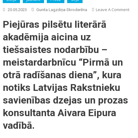
On
Leave A Comment
20.05.2023
Gunita Lagzdiņa-Skroderēna
PPL
Piejūras pilsētu literārā
Dalī
Aiva
akadēmija
aicina uz
Eipu
Vadī
tiešsaistes nodarbību –
Raks
Kopī
meistardarbnīcu “Pirmā un
Dzej
otrā radīšanas diena”, kura
notiks Latvijas Rakstnieku
savienības dzejas un prozas
konsultanta Aivara Eipura
vadībā.