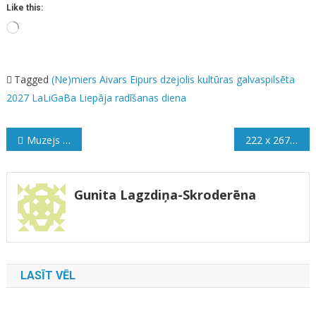
Like this:
Loading…
Tagged
(Ne)miers
Aivars Eipurs
dzejolis
kultūras galvaspilsēta
2027
LaLiGaBa
Liepāja
radīšanas diena
Ziņu
Muzejs Elizabetes ielā
222 x 267 milimetri
izvēlne
Gunita Lagzdiņa-Skroderēna
LASĪT VĒL