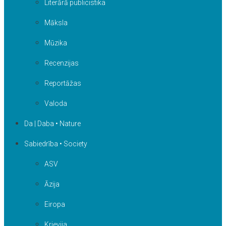
Literārā publicistika
Māksla
Mūzika
Recenzijas
Reportāžas
Valoda
Da | Daba • Nature
Sabiedrība • Society
ASV
Āzija
Eiropa
Krievija