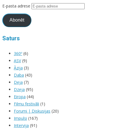
E-pasta adrese
Abonēt
Saturs
360º
(6)
ASV
(9)
Āzija
(3)
Daba
(43)
Deja
(7)
Dzeja
(95)
Eiropa
(44)
Filmu festivāli
(1)
Forumi | Diskusijas
(20)
Impulsi
(167)
Intervija
(91)