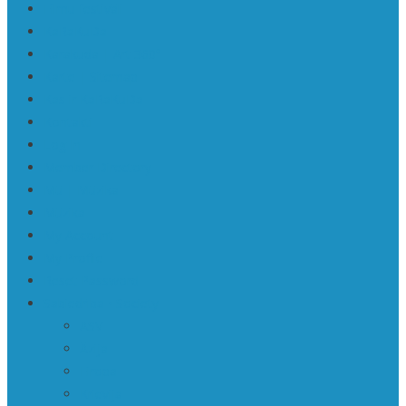
Filmu festivāli
KaRaKuDa
Karakuda | Art 360°
Karte | Sitemap
Kas ir KaRaKuDa
Kontakti
Log In
Member Directory
Mū | Mūzika
Mūzika
My Account
My Profile
Reset Password
Sabiedrība • Society
ASV
Āzija
Eiropa
Krievija