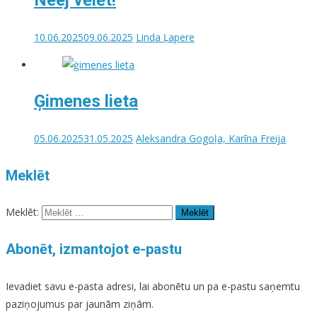
Neej vēlēt!
10.06.2025
09.06.2025
Linda Ļapere
Ģimenes lieta
05.06.2025
31.05.2025
Aleksandra Gogoļa, Karīna Freija
Meklēt
Meklēt:
Abonēt, izmantojot e-pastu
Ievadiet savu e-pasta adresi, lai abonētu un pa e-pastu saņemtu
paziņojumus par jaunām ziņām.