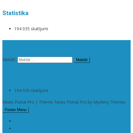
Statistika
194 035 skatījumi
Meklēt
Meklēt:
Statistika
194 035 skatījumi
News Portal Pro | Theme: News Portal Pro by Mystery Themes
Footer Menu
Checkout
Da | Daba • Nature