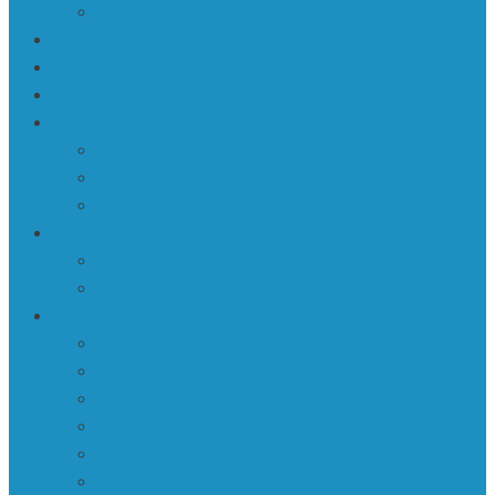
Latvija
Saturs
Sign Up
Ziņas | Politika
Ka | Kadrs • Frame
360º
Īsfilmas
Video
Ra | Rakstniecība • Creative Writing
Dzeja
Proza
Ku | Kultūra • Culture
Forumi | Diskusijas
Impulsi
Intervijas
Izstādes
Literārā publicistika • Literary journalism
Māksla