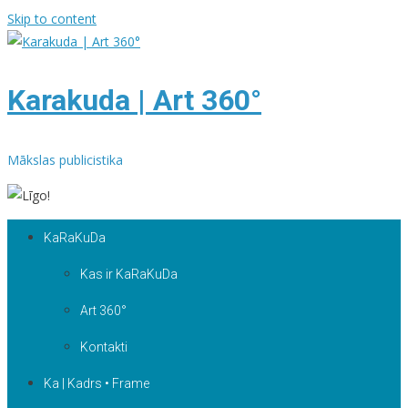
Skip to content
Karakuda | Art 360°
Mākslas publicistika
KaRaKuDa
Kas ir KaRaKuDa
Art 360°
Kontakti
Ka | Kadrs • Frame