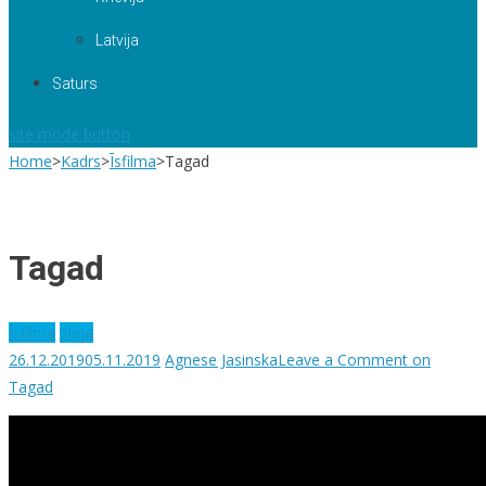
Latvija
Saturs
site mode button
Home
>
Kadrs
>
Īsfilma
>
Tagad
Tagad
Īsfilma
Sleja
26.12.2019
05.11.2019
Agnese Jasinska
Leave a Comment
on
Tagad