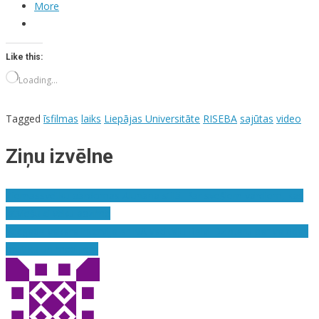
More
Like this:
Loading…
Tagged
īsfilmas
laiks
Liepājas Universitāte
RISEBA
sajūtas
video
Ziņu izvēlne
Ziemassvētku pārdomas Alunāna stilā. Par svešiem vārdiem, kas
latviešu cilvēku apzīmē
Vecgada vakara intervija ar NA vadītāju Raivi Dzintaru par valodas
politiku un medijiem