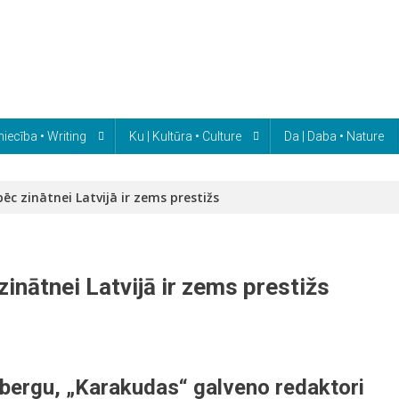
niecība • Writing
Ku | Kultūra • Culture
Da | Daba • Nature
pēc zinātnei Latvijā ir zems prestižs
zinātnei Latvijā ir zems prestižs
inbergu, „Karakudas“ galveno redaktori