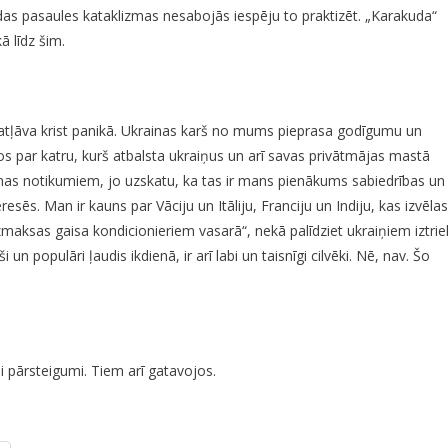
ādas pasaules kataklizmas nesabojās iespēju to praktizēt. „Karakuda“
ā līdz šim.
 neatļāva krist panikā. Ukrainas karš no mums pieprasa godīgumu un
ājos par katru, kurš atbalsta ukraiņus un arī savas privātmājas mastā
nas notikumiem, jo uzskatu, ka tas ir mans pienākums sabiedrības un
resēs. Man ir kauns par Vāciju un Itāliju, Franciju un Indiju, kas izvēlas
izmaksas gaisa kondicionieriem vasarā“, nekā palīdziet ukraiņiem iztrie
 un populāri ļaudis ikdienā, ir arī labi un taisnīgi cilvēki. Nē, nav. Šo
mi pārsteigumi. Tiem arī gatavojos.