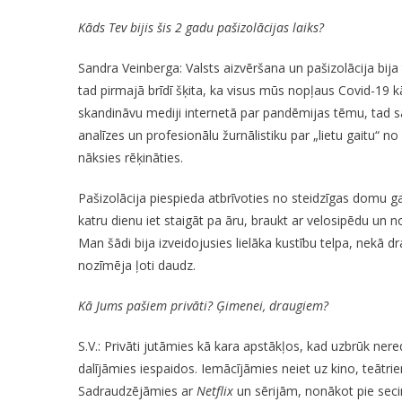
Par
Kāds Tev bijis šis 2 gadu pašizolācijas laiks?
To,
Kāpēc
Sandra Veinberga: Valsts aizvēršana un pašizolācija bija
Zinātnei
tad pirmajā brīdī šķita, ka visus mūs nopļaus Covid-19 
Latvijā
skandināvu mediji internetā par pandēmijas tēmu, tad
Ir
analīzes un profesionālu žurnālistiku par „lietu gaitu“ n
Zems
Prestižs
nāksies rēķināties.
Pašizolācija piespieda atbrīvoties no steidzīgas domu gai
katru dienu iet staigāt pa āru, braukt ar velosipēdu un n
Man šādi bija izveidojusies lielāka kustību telpa, nekā 
nozīmēja ļoti daudz.
Kā Jums pašiem privāti? Ģimenei, draugiem?
S.V.: Privāti jutāmies kā kara apstākļos, kad uzbrūk ne
dalījāmies iespaidos. Iemācījāmies neiet uz kino, teātri
Sadraudzējāmies ar
Netflix
un sērijām, nonākot pie secin