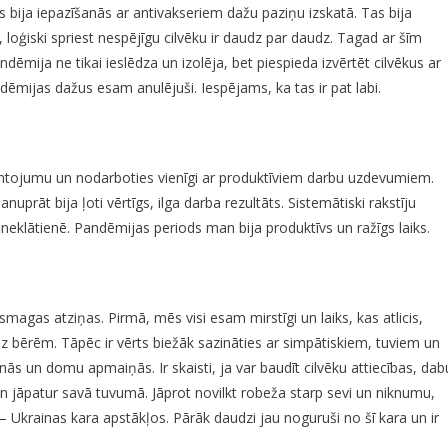
ms bija iepazīšanās ar antivakseriem dažu paziņu izskatā. Tas bija
 loģiski spriest nespējīgu cilvēku ir daudz par daudz. Tagad ar šīm
mija ne tikai ieslēdza un izolēja, bet piespieda izvērtēt cilvēkus ar
mijas dažus esam anulējuši. Iespējams, ka tas ir pat labi.
antojumu un nodarboties vienīgi ar produktīviem darbu uzdevumiem.
prāt bija ļoti vērtīgs, ilga darba rezultāts. Sistemātiski rakstīju
eklātienē. Pandēmijas periods man bija produktīvs un ražīgs laiks.
s smagas atziņas. Pirmā, mēs visi esam mirstīgi un laiks, kas atlicis,
uz bērēm. Tāpēc ir vērts biežāk sazināties ar simpātiskiem, tuviem un
runās un domu apmaiņās. Ir skaisti, ja var baudīt cilvēku attiecības, dab
 un jāpatur savā tuvumā. Jāprot novilkt robeža starp sevi un niknumu,
 – Ukrainas kara apstākļos. Pārāk daudzi jau noguruši no šī kara un ir