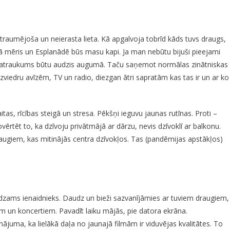
 traumējoša un neierasta lieta. Kā apgalvoja tobrīd kāds tuvs draugs,
kā mēris un Esplanādē būs masu kapi. Ja man nebūtu bijuši pieejami
 satraukums būtu audzis augumā. Taču saņemot normālas zinātniskas
o zviedru avīzēm, TV un radio, diezgan ātri sapratām kas tas ir un ar ko
tas, rīcības steigā un stresa. Pēkšņi ieguvu jaunas rutīnas. Proti –
ovērtēt to, ka dzīvoju privātmājā ar dārzu, nevis dzīvoklī ar balkonu.
draugiem, kas mitinājās centra dzīvokļos. Tas (pandēmijas apstākļos)
redzams ienaidnieks. Daudz un bieži sazvanījāmies ar tuviem draugiem,
em un koncertiem. Pavadīt laiku mājās, pie datora ekrāna.
ājuma, ka lielākā daļa no jaunajā filmām ir viduvējas kvalitātes. To