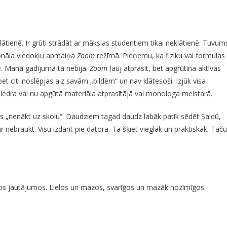
lātienē. Ir grūti strādāt ar mākslas studentiem tikai neklātienē. Tuvum
ionāla viedokļu apmaiņa
Zoom
režīmā. Pieņemu, ka fiziku vai formulas 
nē. Manā gadījumā tā nebija.
Zoom
ļauj atprasīt, bet apgrūtina aktīvas
et citi noslēpjas aiz savām „bildēm“ un nav klātesoši. Izjūk visa
biedra vai nu apgūtā materiāla atprasītājā vai monologa meistarā.
jis „nenākt uz skolu“. Daudziem tagad daudz labāk patīk sēdēt Saldū,
 nebraukt. Visu izdarīt pie datora. Tā šķiet vieglāk un praktiskāk. Taču
dzos jautājumos. Lielos un mazos, svarīgos un mazāk nozīmīgos.