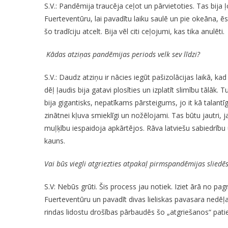
S.V.: Pandēmija traucēja ceļot un pārvietoties. Tas bija
Fuerteventūru, lai pavadītu laiku saulē un pie okeāna, 
šo tradīciju atcelt. Bija vēl citi ceļojumi, kas tika anulēti.
Kādas atziņas pandēmijas periods velk sev līdzi?
S.V.: Daudz atziņu ir nācies iegūt pašizolācijas laikā, k
dēļ ļaudis bija gatavi plosīties un izplatīt slimību tālāk. 
bija gigantisks, nepatīkams pārsteigums, jo it kā talantī
zinātnei kļuva smieklīgi un nožēlojami. Tas būtu jautri, 
muļķību iespaidoja apkārtējos. Rāva latviešu sabiedrību u
kauns.
Vai būs viegli atgriezties atpakaļ pirmspandēmijas sliedē
S.V: Nebūs grūti. Šis process jau notiek. Iziet ārā no pa
Fuerteventūru un pavadīt divas lieliskas pavasara nedēļa
rindas lidostu drošības pārbaudēs šo „atgriešanos“ pati