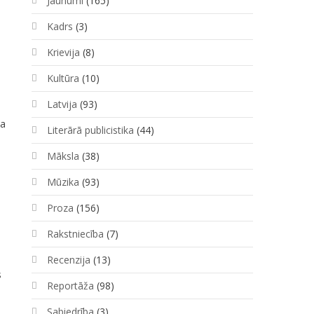
Jaunumi
(165)
Kadrs
(3)
Krievija
(8)
Kultūra
(10)
Latvija
(93)
ņa
Literārā publicistika
(44)
Māksla
(38)
Mūzika
(93)
Proza
(156)
Rakstniecība
(7)
Recenzija
(13)
s
Reportāža
(98)
Sabiedrība
(3)