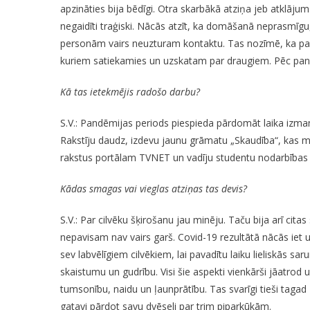
apzināties bija bēdīgi. Otra skarbākā atziņa jeb atklāju
negaidīti traģiski. Nācās atzīt, ka domāšanā neprasmīgu,
personām vairs neuzturam kontaktu. Tas nozīmē, ka pandē
kuriem satiekamies un uzskatam par draugiem. Pēc pandē
Kā tas ietekmējis radošo darbu?
S.V.: Pandēmijas periods piespieda pārdomāt laika izm
Rakstīju daudz, izdevu jaunu grāmatu „Skaudība“, kas manu
rakstus portālam TVNET un vadīju studentu nodarbības n
Kādas smagas vai vieglas atziņas tas devis?
S.V.: Par cilvēku šķirošanu jau minēju. Taču bija arī cita
nepavisam nav vairs garš. Covid-19 rezultātā nācās iet 
sev labvēlīgiem cilvēkiem, lai pavadītu laiku lieliskās sa
skaistumu un gudrību. Visi šie aspekti vienkārši jāatrod
tumsonību, naidu un ļaunprātību. Tas svarīgi tieši tagad
gatavi pārdot savu dvēseli par trim piparkūkām.