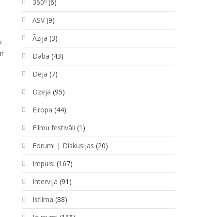
360º
(6)
ASV
(9)
Āzija
(3)
s
ir
Daba
(43)
Deja
(7)
Dzeja
(95)
Eiropa
(44)
Filmu festivāli
(1)
Forumi | Diskusijas
(20)
Impulsi
(167)
Intervija
(91)
Īsfilma
(88)