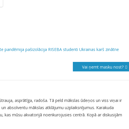
te
pandēmija
pašizolācija
RISEBA
studenti
Ukrainas karš
zinātne
Vai ņemt masku nost?
Strauja, asprātīga, radoša. Tā peld mākslas ūdeņos un viss viņai ir
u un absolventu mākslas atklājumu uzplaiksnījumus. Karakuda
stiku, kas mūsu akvatorijā noenkurojusies centrā. Kopā ar diskusijām