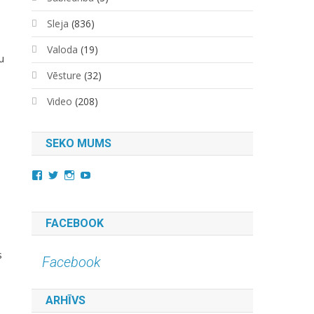
Sleja
(836)
Valoda
(19)
u
Vēsture
(32)
Video
(208)
SEKO MUMS
View
View
View
YouTube
kara.kuda.10’s
@karakuda360’s
karakuda360’s
profile
profile
profile
on
on
on
Facebook
Twitter
Instagram
FACEBOOK
s
Facebook
ARHĪVS