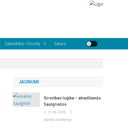
Sabiedrība • Society
Saturs
JAUNUMI
Sirsnības loģika – atvadīšanās
Saulgriežos
21.06.2025
Sandra Veinberga