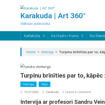
Skip
to
Karakuda | Art 360°
content
Mākslas publicistika
KaRaKuDa
Ka | Kadrs • Frame
Ra | Rakst
Home
>
Intervija
>
Turpinu brīnīties par to, kā
Turpinu brīnīties par to, kāpēc 
Intervija
Sleja
On
Leave A Comment
12.07.2022
Karakuda
Turpinu
Intervija ar profesori Sandru Ve
Brīnīties