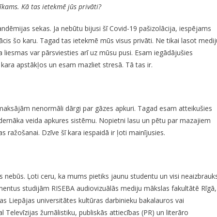
kams. Kā tas ietekmē jūs privāti?
 pandēmijas sekas. Ja nebūtu bijusi šī Covid-19 pašizolācija, iespējams
cis šo karu. Tagad tas ietekmē mūs visus privāti. Ne tikai lasot medij
ara liesmas var pārsviesties arī uz mūsu pusi. Esam iegādājušies
 kara apstākļos un esam mazliet stresā. Tā tas ir.
 maksājām nenormāli dārgi par gāzes apkuri. Tagad esam atteikušies
dernāka veida apkures sistēmu. Nopietni lasu un pētu par mazajiem
 ražošanai. Dzīve šī kara iespaidā ir ļoti mainījusies.
s nebūs. Ļoti ceru, ka mums pietiks jaunu studentu un visi neaizbrauk
mentus studijām RISEBA audiovizuālās mediju mākslas fakultātē Rīgā,
as Liepājas universitātes kultūras darbinieku bakalauros vai
elevīzijas žurnālistiku, publiskās attiecības (PR) un literāro