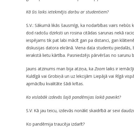
Kā šis laiks ietekmējis darbu ar studentiem?
S.V.: Sākumā likās šausmīgi, ka nodarbības vairs nebūs k
dod radošu dzirksti un rosina citādas sarunas nekā rac
iespējams tik pat labi mācīt gan pa distanci, gan klātie
diskusijas datora ekrānā. Viena daļa studentu piedalās, b
ierakstā lietu kārtība. Pasniedzējs pārvēršas no sarunu 
Jauns atzinums man bija atziņa, ka
Zoom
laiks ir iemācī
Kuldīgā vai Grobiņā un uz lekcijām Liepājā vai Rīgā vispār
apmācību kvalitāte šādi krītas.
Ko vislabāk izdevās šajā pandēmijas laikā paveikt?
S.V: Kā jau teicu, izdevās nonākt skaidrībā ar sevi dau
Ko pandēmija traucēja izdarīt?