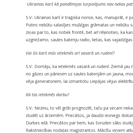
Ukrainas karš kā pandēmijas turpinājums nav nekas patī
S.V.: Ukrainas karš ir traģiska norise, kas, manuprāt, ir
Putins nebūtu salasījies muļķīgas grāmatas un nebūtu sā
ziņas par to, kas notiek frontē, bet arī rēķinoties, ka k
uzgriežamo, saules bateriju radio, lietas, kas vajadzīgas
Vai šis karš mūs ietekmēs arī vasarā un rudenī?
S.V.: Domāju, ka ietekmēs vasarā un rudenī. Ziemā jau
no gāzes un pāriesim uz saules baterijām un jauna, mo
vēja ģeneratoriem, lai izmantotu Liepājas vējus elektrības
Kā tas ietekmēs darbu?
S.V.: Nezinu, to vēl grūti prognozēt, taču pa vecam neka
studēt uz ārzemēm. Priecāšos, ja daudzi iesniegs doku
Durbes ielā. Priecāšos par tiem, kas šoruden sāks studij
Rakstniecības nodaļas maģistrantos. Mācīšu viņiem atkal T