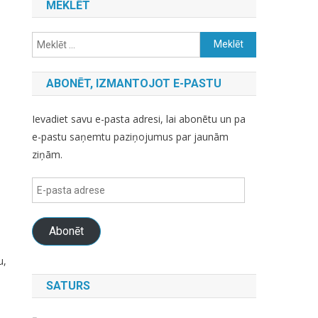
MEKLĒT
Meklēt:
ABONĒT, IZMANTOJOT E-PASTU
Ievadiet savu e-pasta adresi, lai abonētu un pa
e-pastu saņemtu paziņojumus par jaunām
ziņām.
E-
pasta
adrese
Abonēt
u,
SATURS