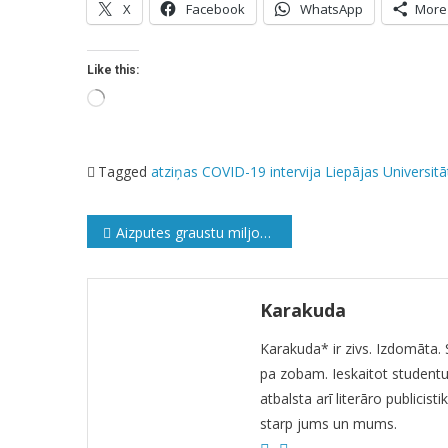
X
Facebook
WhatsApp
More
Like this:
Loading…
Tagged
atziņas
COVID-19
intervija
Liepājas Universitā
Ziņu
Aizputes graustu miljonāri
izvēlne
Karakuda
Karakuda* ir zivs. Izdomāta. 
pa zobam. Ieskaitot student
atbalsta arī literāro publici
starp jums un mums.