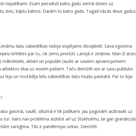
 ļoti nepatīkami. Esam pieraduši katru gadu ziemā doties uz
ēstu zivis, kāptu kalnos. Darām to katru gadu. Tagad nācās divus gadus
ad zināmu daļu sabiedrības nebija iespējams disciplinēt. Sava egoisma
Turpinu brīnīties par to, cik zems prestižs Latvijā ir zinātnei. Man šī atzi
gi mākslinieki, aktieri un populāri ļaudis ar saviem apvainojumiem
ja attiektos tikai uz viņiem pašiem. Taču diemžēl viņi ar savu publisko
z leju un nostādīja lielu sabiedrības daļu muļķu paskatā. Par to bija
s?
graba gaismā, saulē, siltumā ir tik patīkami. Jau paguvām aizbraukt uz
s tur. Vairs nav problēma aizlidot arī uz Stokholmu, lai gan grandiozā
ešām sarūgtina. Tās ir pandēmijas sekas. Diemžēl.