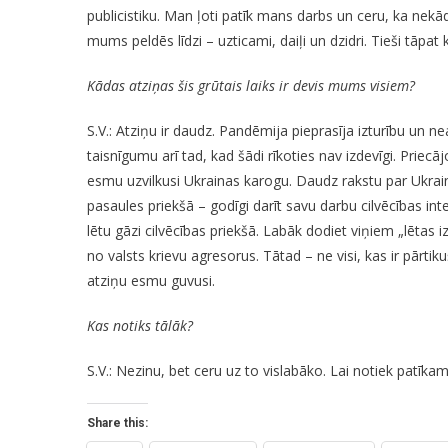
publicistiku. Man ļoti patīk mans darbs un ceru, ka nek
mums peldēs līdzi – uzticami, daiļi un dzidri. Tieši tāpat k
Kādas atziņas šis grūtais laiks ir devis mums visiem?
S.V.: Atziņu ir daudz. Pandēmija pieprasīja izturību un
taisnīgumu arī tad, kad šādi rīkoties nav izdevīgi. Priec
esmu uzvilkusi Ukrainas karogu. Daudz rakstu par Ukrai
pasaules priekšā – godīgi darīt savu darbu cilvēcības inte
lētu gāzi cilvēcības priekšā. Labāk dodiet viņiem „lētas 
no valsts krievu agresorus. Tātad – ne visi, kas ir pārtikuši
atziņu esmu guvusi.
Kas notiks tālāk?
S.V.: Nezinu, bet ceru uz to vislabāko. Lai notiek patīka
Share this: