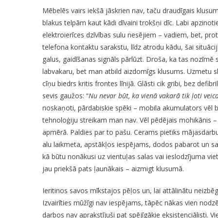
Mēbelēs vairs iekšā jāskrien nav, taču draudīgais klusums
blakus telpām kaut kādi dīvaini trokšņi dīc. Labi apzino
elektroierīces dzīvības sulu nesējiem – vadiem, bet, pr
telefona kontaktu sarakstu, līdz atrodu kādu, šai situāci
galus, gaidīšanas signāls pārlūzt. Droša, ka tas nozīmē
labvakaru, bet man atbild aizdomīgs klusums. Uzmetu s
cīņu biedrs kritis frontes līnijā. Glāsti cik gribi, bez de
sevis gaužos: “
Nu nevar būt, ka vienā vakarā tik ļoti veic
noskaņoti, pārdabiskie spēki – mobila akumulators vēl b
tehnoloģiju streikam man nav. Vēl pēdējais mohikānis –
apmērā. Paldies par to pašu. Cerams pietiks mājasdarbu
alu laikmeta, apstākļos iespējams, dodos pabarot un sag
kā būtu nonākusi uz vientuļas salas vai ieslodzījuma vie
jau priekšā pats ļaunākais – aizmigt klusumā.
Ieritinos savos mīkstajos pēļos un, lai attālinātu neiz
Izvairīties mūžīgi nav iespējams, tāpēc nākas vien nodzē
darbos nav aprakstījuši pat spējīgākie eksistenciālisti. 