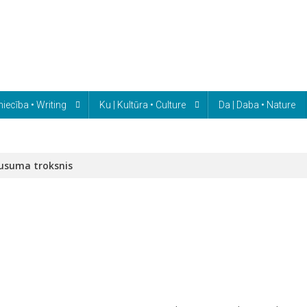
niecība • Writing
Ku | Kultūra • Culture
Da | Daba • Nature
lusuma troksnis
n
iedējošais