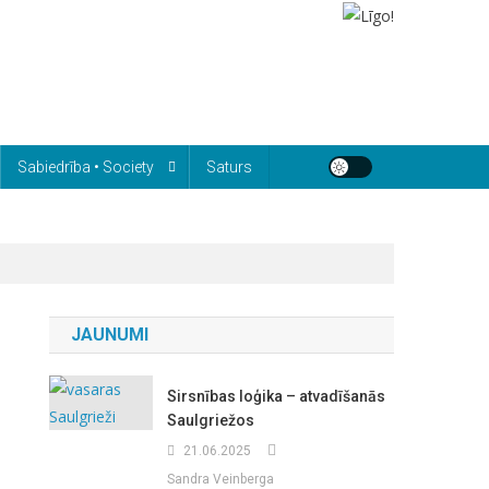
Sabiedrība • Society
Saturs
JAUNUMI
Sirsnības loģika – atvadīšanās
Saulgriežos
21.06.2025
Sandra Veinberga