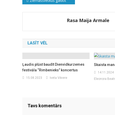
Ziņu
Ziemassvētkus gaidot
izvēlne
Rasa Maija Armale
LASĪT VĒL
Ļaudis plūst baudīt Dienvidkurzemes
Skaista man
festivāla “Rimbenieks” koncertus
14.11.2024
15.08.2023
Iveta Vēvere
Eleonora Beatr
Tavs komentārs