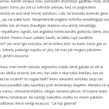
aismas. Kamēr vienpus man, pamazām drūzmējas gaidītāju rinda, otr
lusuma
riepaiņi. Esmu jau soli uz svītrotās pārejas, kad, no pagrieziena
roksnis
piestāj un ausī skaļi iešņāc autobuss. Labi, ka bezvadu austiņās gana
 jau var palikt kurls. Neapmierināti paglūnu šoferīša vienaldzīgajā sej
stikla, bet arī mans draudīgais skatiens viņu atstāj vienaldzīgu.
z nepatīkams signāls, kas atgādina notekcaurulēs guldzošu ūdeni, ziņo
rēslot. Paveru mazo uzlādes kastīti, lai ieliktu tajā zaudētās
sti!
” pie sevis īgni nošņācu. Arī šis krāms brēc no bada. Esmu gan es
. Izdvešu padevīgu nopūtu un jūtu, kā man pār muguru pārskrien
būs jāmēro klusumā.
kara, man tomēr izdodas atgriezties mājās vienā gabalā un vēl ar
s slēdža virzienā, bet viss, kas seko ir tikai tukšs knikšķis, kas aiz
 tad tas nozīmē? Ko tagad darīt? Vienu sekundes simtdaļu ļauju sev
ra pavadībā sāku taustīties pretī drošinātāju skapītim. Klikšķinu tā u
 manus, izmisumā iedzītos, vārgas sievietes plecus, tā turpina skaut.
oblēmu risināšanas. Kā nadzīgs žurkulēns izvelku no visiem pakšiem
dīšanas dienā svinīgi iesaucos: “Lai top gaisma!”