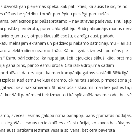
 dzīvoklī gan pieņemas spēka. Sāk pat likties, ka ausīs te sīc, te no
ties rīcības bezjēdzību, tomēr pamēģinu pieslēgt pamirušās
otams, pārliecinos par pašsaprotamo – nav strāvas padeves. Tinu lejup
jai puslīdz piemērotu, potenciālo glābēju. Brīdi patirpinājis manus nerv
 savienojumu ar, otrpus klausulē esošu, dzirdīgu ausi, padodu
katu melnajam ekrānam un piedzīvoju nākamo satricinājumu – arī šis
fibrilatora elektrodiem neatmodināsi. Kā no ligzdas izmests putnēns pie
as
.” Esmu pārliecināta, ka nupat jau šeit iejaukties sākuši kādi, pret ma
ija gana pilns, par to esmu droša. Cita izskaidrojuma šādam
 portatīvais dators ziņo, ka man kompāniju gatavs sastādīt 58% ilgā
 izpildei. Kad esmu veikusi darāmo, cik nu tas šādos, pirmsedisona j
atavot sevi naktsmieram. Stindzinošais klusums man liek justies tā, i
tā, kur šādi paņēmieni tiek izmantoti kā spīdzināšanas metode, bet vē
bēgamo, sveces liesmas galopa ritmā pārlapoju pāris grāmatas nodaļas.
st degošās liesmas un ieskatīties acīs situācijai, ko savos baisākajos
Viena auss patīkami iegrimst vēsajā spilvenā, bet otra pavērsta