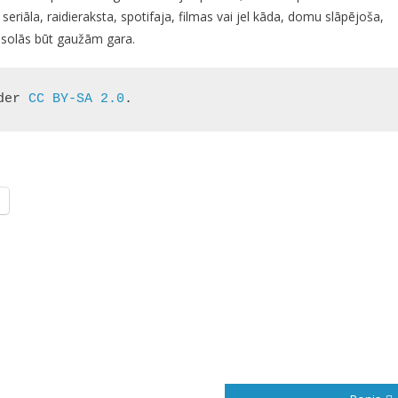
riāla, raidieraksta, spotifaja, filmas vai jel kāda, domu slāpējoša,
s solās būt gaužām gara.
der 
CC BY-SA 2.0
.