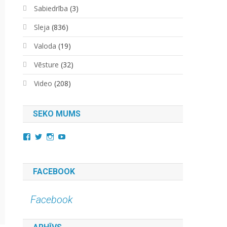
Sabiedrība
(3)
Sleja
(836)
Valoda
(19)
Vēsture
(32)
Video
(208)
SEKO MUMS
View
View
View
YouTube
kara.kuda.10’s
@karakuda360’s
karakuda360’s
profile
profile
profile
on
on
on
Facebook
Twitter
Instagram
FACEBOOK
Facebook