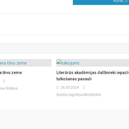
Ronis
a tēvu zeme
Literārās akadēmijas dalībnieki iepazī
tulkošanas pasauli
26.03.2024
ise Stabiņa
Gunita Lagzdiņa-Skroderēna