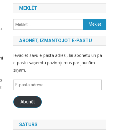
MEKLĒT
Meklēt:
u
ABONĒT, IZMANTOJOT E-PASTU
Ievadiet savu e-pasta adresi, lai abonētu un pa
ni
e-pastu saņemtu paziņojumus par jaunām
ziņām.
eb
E-
t
pasta
l
adrese
Abonēt
SATURS