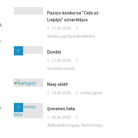
ā
Paziņo konkursa “Ceļā uz
Liepāju” uzvarētājus
ā,
17.06.2025
Gunita Lagzdiņa-Skroderēna
,
Donāts
12.06.2025
Vincents Davids
Neej vēlēt!
10.06.2025
Linda Ļapere
n
Ģimenes lieta
05.06.2025
Aleksandra Gogoļa, Karīna Freija