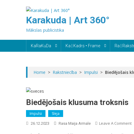
Skip
to
Karakuda | Art 360°
content
Mākslas publicistika
KaRaKuDa
Ka | Kadrs • Frame
Ra | Rakst
Home
>
Rakstniecība
>
Impulsi
>
Biedējošais k
Biedējošais klusuma troksnis
Impulsi
Sleja
O
Leave A Comment
26.12.2023
Rasa Maija Armale
B