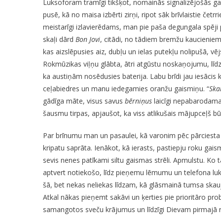
Luksoforam tramīgi tikšķot, nomainās signalizējošās g
K
pusē, kā no maisa izbērti zirņi, ripot sāk brīvlaistie četr
T
meistarīgi izlavierēdams, man pie paša degungala spēji 
skaļi dārd
Bon Jovi
, citādi, no tādiem bremžu kaucieniem,
kas aizslēpusies aiz, dubļu un ielas putekļu nolipušā, vēj
Rokmūzikas viļņu glābta, ātri atgūstu noskaņojumu, līd
ka austiņām nosēdusies baterija. Labu brīdi jau iesācis k
ceļabiedres un manu iedegamies oranžu gaismiņu. “
Skai
gādīga māte, visus savus
bērniņus
laicīgi nepabarodama
šausmu tirpas, apjaušot, ka viss atlikušais mājupceļš 
Par brīnumu man un pasaulei, kā varonim pēc pārciesta 
kripatu saprāta. Ienākot, kā ierasts, pastiepju roku gaisma
sevis nenes patīkami siltu gaismas strēli. Apmulstu. Ko
aptvert notiekošo, līdz pieņemu lēmumu un telefona luktu
šā, bet nekas neliekas līdzam, kā glāsmainā tumsa skauj
Atkal nākas pieņemt sakāvi un ķerties pie prioritāro pr
samangotos sveču krājumus un līdzīgi Dievam pirmajā ra