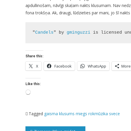
apdullinošam, nāvīgi skaļam nakts klusumam. Nav nedz se
fona trokšņa. Ak, draugi, lūdzieties par mani, jo šī nakt
"
Candels
" by 
gminguzzi
 is licensed un
Share this:
X
Facebook
WhatsApp
More
Like this:
Loading…
Tagged
gaisma
klusums
miegs
rokmūzika
svece