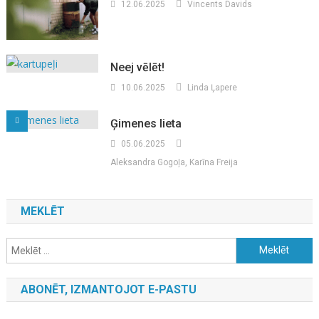
12.06.2025
Vincents Davids
Neej vēlēt!
10.06.2025
Linda Ļapere
Ģimenes lieta
05.06.2025
Aleksandra Gogoļa, Karīna Freija
MEKLĒT
Meklēt:
ABONĒT, IZMANTOJOT E-PASTU