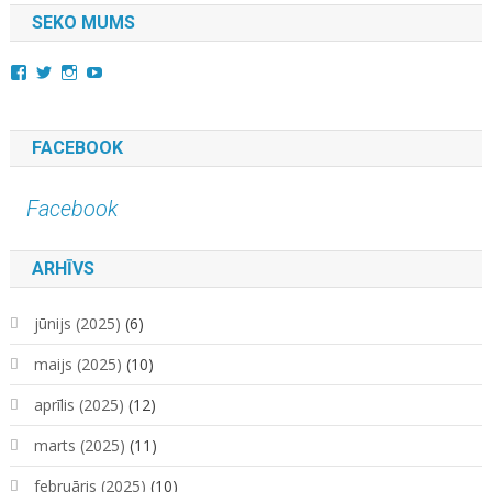
SEKO MUMS
View
View
View
YouTube
kara.kuda.10’s
@karakuda360’s
karakuda360’s
profile
profile
profile
on
on
on
Facebook
Twitter
Instagram
FACEBOOK
Facebook
ARHĪVS
jūnijs (2025)
(6)
maijs (2025)
(10)
aprīlis (2025)
(12)
marts (2025)
(11)
februāris (2025)
(10)