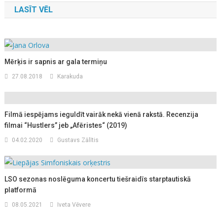
LASĪT VĒL
Mērķis ir sapnis ar gala termiņu
27.08.2018
Karakuda
Filmā iespējams ieguldīt vairāk nekā vienā rakstā. Recenzija
filmai “Hustlers” jeb „Afēristes“ (2019)
04.02.2020
Gustavs Zālītis
LSO sezonas noslēguma koncertu tiešraidīs starptautiskā
platformā
08.05.2021
Iveta Vēvere