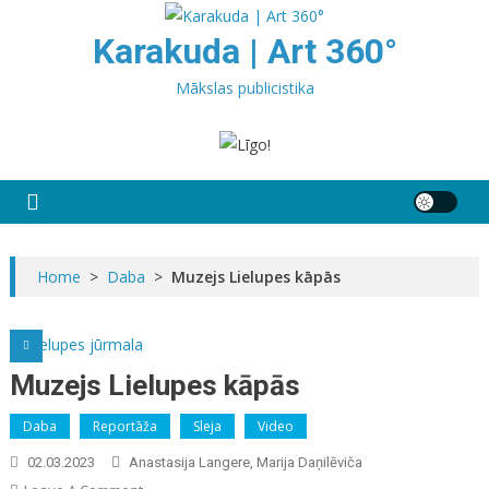
Skip
to
Karakuda | Art 360°
content
Mākslas publicistika
Home
>
Daba
>
Muzejs Lielupes kāpās
Muzejs Lielupes kāpās
Daba
Reportāža
Sleja
Video
02.03.2023
Anastasija Langere, Marija Daņilēviča