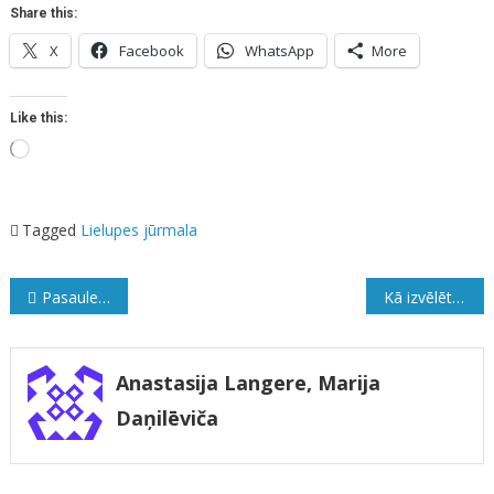
Share this:
X
Facebook
WhatsApp
More
Like this:
Loading…
Tagged
Lielupes jūrmala
Ziņu
Pasaules grandi pūšaminstrumentu spēlē un kamerkoris “Ave Sol”
Kā izvēlēties īsto valodu pakalpojumu sniedzēju?
izvēlne
Anastasija Langere, Marija
Daņilēviča