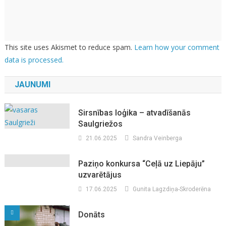
This site uses Akismet to reduce spam.
Learn how your comment
data is processed.
JAUNUMI
Sirsnības loģika – atvadīšanās
Saulgriežos
21.06.2025
Sandra Veinberga
Paziņo konkursa “Ceļā uz Liepāju”
uzvarētājus
17.06.2025
Gunita Lagzdiņa-Skroderēna
Donāts