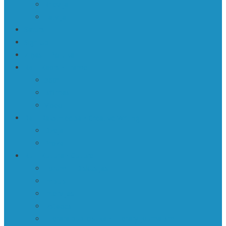
Krievija
Latvija
Saturs
Sign Up
Ziņas | Politika
Ka | Kadrs • Frame
360º
Īsfilmas
Video
Ra | Rakstniecība • Creative Writing
Dzeja
Proza
Ku | Kultūra • Culture
Forumi | Diskusijas
Impulsi
Intervijas
Izstādes
Literārā publicistika • Literary journalism