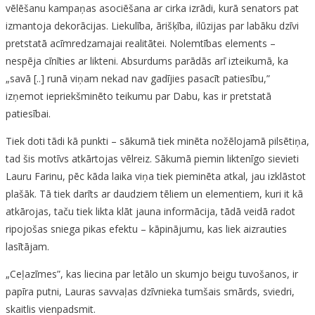
vēlēšanu kampaņas asociēšana ar cirka izrādi, kurā senators pat
izmantoja dekorācijas. Liekulība, ārišķība, ilūzijas par labāku dzīvi
pretstatā acīmredzamajai realitātei. Nolemtības elements –
nespēja cīnīties ar likteni. Absurdums parādās arī izteikumā, ka
„savā [..] runā viņam nekad nav gadījies pasacīt patiesību,”
izņemot iepriekšminēto teikumu par Dabu, kas ir pretstatā
patiesībai.
Tiek doti tādi kā punkti – sākumā tiek minēta nožēlojamā pilsētiņa,
tad šis motīvs atkārtojas vēlreiz. Sākumā piemin liktenīgo sievieti
Lauru Farinu, pēc kāda laika viņa tiek pieminēta atkal, jau izklāstot
plašāk. Tā tiek darīts ar daudziem tēliem un elementiem, kuri it kā
atkārojas, taču tiek likta klāt jauna informācija, tādā veidā radot
ripojošas sniega pikas efektu – kāpinājumu, kas liek aizrauties
lasītājam.
„Ceļazīmes”, kas liecina par letālo un skumjo beigu tuvošanos, ir
papīra putni, Lauras savvaļas dzīvnieka tumšais smārds, sviedri,
skaitlis vienpadsmit.