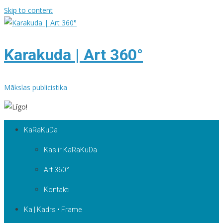
Skip to content
Karakuda | Art 360°
Mākslas publicistika
KaRaKuDa
Kas ir KaRaKuDa
Art 360°
Kontakti
Ka | Kadrs • Frame