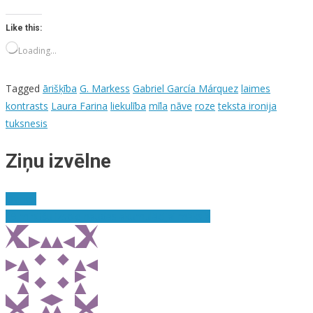
Like this:
Loading…
Tagged
ārišķība
G. Markess
Gabriel García Márquez
laimes
kontrasts
Laura Farina
liekulība
mīla
nāve
roze
teksta ironija
tuksnesis
Ziņu izvēlne
Dvīnes
19 minūšu izsole naudas akumulācijai mākslā