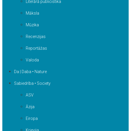
Literārā publicistika
Māksla
Mūzika
Recenzijas
Reportāžas
Valoda
Da | Daba • Nature
Sabiedrība • Society
ASV
Āzija
Eiropa
Krievija