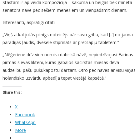
Stāstam ir apļveida kompozīcija – sākumā un beigās tiek minēta
senatora nāve pēc sešiem mēnešiem un vienpadsmit dienām.
Interesanti, asprātīgi citāti:
„Viņš atkal jutās pilnīgs noteicējs pār savu gribu, kad [..] no jauna
parādījās ļaudīs, dvēselē stiprināts ar pretsāpju tabletēm.”
„Nēģeriene drīz vien nomira dabiskā nāvē, nepiedzīvojusi Farinas
pirmās sievas likteni, kuras gabalos sacirstās miesas deva
audzelību pašu puķukāpostu dārzam. Otro pēc nāves ar visu viņas
holandisko uzvārdu apbedīja tepat vietējā kapsētā.”
Share this:
X
Facebook
WhatsApp
More