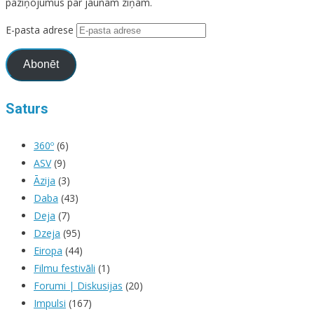
paziņojumus par jaunām ziņām.
E-pasta adrese
Abonēt
Saturs
360º
(6)
ASV
(9)
Āzija
(3)
Daba
(43)
Deja
(7)
Dzeja
(95)
Eiropa
(44)
Filmu festivāli
(1)
Forumi | Diskusijas
(20)
Impulsi
(167)