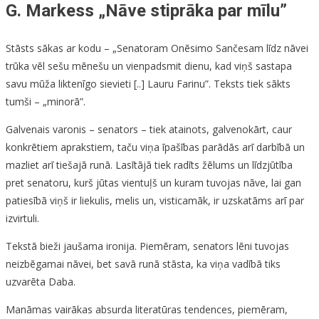
G. Markess „Nāve stiprāka par mīlu”
Stāsts sākas ar kodu – „Senatoram Onēsimo Sančesam līdz nāvei
trūka vēl sešu mēnešu un vienpadsmit dienu, kad viņš sastapa
savu mūža liktenīgo sievieti [..] Lauru Farinu”. Teksts tiek sākts
tumši – „minorā”.
Galvenais varonis – senators – tiek atainots, galvenokārt, caur
konkrētiem aprakstiem, taču viņa īpašības parādās arī darbībā un
mazliet arī tiešajā runā. Lasītājā tiek radīts žēlums un līdzjūtība
pret senatoru, kurš jūtas vientuļš un kuram tuvojas nāve, lai gan
patiesībā viņš ir liekulis, melis un, visticamāk, ir uzskatāms arī par
izvirtuli.
Tekstā bieži jaušama ironija. Piemēram, senators lēni tuvojas
neizbēgamai nāvei, bet savā runā stāsta, ka viņa vadībā tiks
uzvarēta Daba.
Manāmas vairākas absurda literatūras tendences, piemēram,