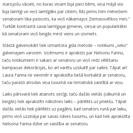
starojošu vācieti, no kuras viņam bija pieci bērni, viņa mājā visi
bija laimīgi un viņš laimīgāks par citiem, līdz pirms trim mēnešiem
senatoram tika paziņots, ka viņš nākamajos Ziemassvētkos mirs.”
Turklāt kontrastā savai laimīgajai ģimenei, cieņai un popularitātei
kā senatoram viņš beigās mirst viens un izsmiets.
Stāstā galvenokārt tiek izmantota gida metode – notikumi „seko”
galvenajam varonim. Izņēmums ir apraksts par Nelsonu Farinu,
taču notikumiem ir sakars ar senatoru un viņš redz vēlēšanu
kampaņas dekorācijas, ko arī varētu uzskatīt par saikni. Tāpat arī
Laura Farina ne vienmēr ir aprakstīta tiešā kontaktā ar senatoru,
taču parasti atrodas viņa tuvumā vai tematiskā saistībā ar viņu.
Laiks pārsvarā tiek atainots secīgi, taču dažās vietās (sākumā un
beigās) tiek aprakstīts nākotnes laiks – pārlēkts uz priekšu. Tāpat
dažās vietās tiek pārlēkts uz pagātni, kad senators runā par laiku,
pirms viņš uzzināja par savas nāves tuvumu, un kad tiek aprakstīta
Nelsona Farina dzīve un saistība ar senatoru.