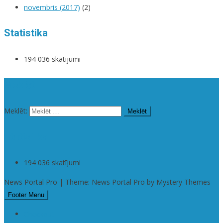
novembris (2017)
(2)
Statistika
194 036 skatījumi
Meklēt
Meklēt:
Statistika
194 036 skatījumi
News Portal Pro | Theme: News Portal Pro by Mystery Themes
Footer Menu
Checkout