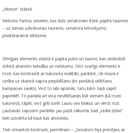
„Motori” stāstā:
Nelsons Farina; sieviete, kas lūdz senatoram ēzeli; papīra taurenis
– uz sienas uzkrāsotais taurenis; senatora tetovējums;
priekškaramā slēdzene.
Zīmīgais elements stāstā ir papīra putni un tauriņi, kas simbolizē
stāstā atainoto liekulību un neīstumu. Otrs svarīgs elements ir
roze, kas kontrastē ar tuksneša realitāti, parādot, cik maza ir
cerība uz skaistā sapņa piepildīšanu (ko piedāvā vēlēšanu
kampaņas saukļi). Viņš to labi apzinās, taču kāro šajā sapnī
papeldēt. To parāda arī viņa nevēlēšanās būt vienam (kā rozei
tuksnesī), tāpēc viņš grib turēt Lauru sev blakus un vērot rozi.
Ļaušanās sapņiem parādās jau pašā sākumā, kad „reālā dzīve”
tiek uzsvērta kā kaut kas atsevišķs.
Tiek izmantoti kontrasti, piemēram – „Senators bija precējies ar