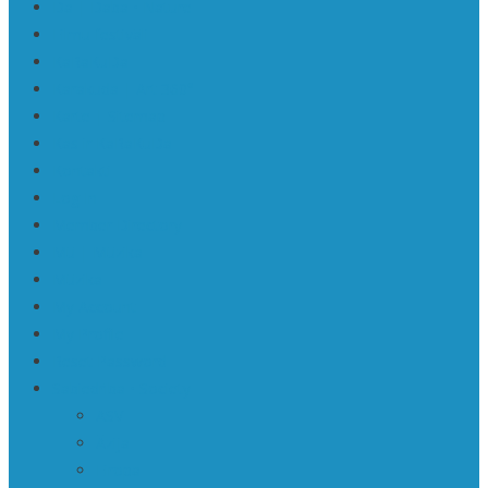
Da | Daba • Nature
Filmu festivāli
KaRaKuDa
Karakuda | Art 360°
Karte | Sitemap
Kas ir KaRaKuDa
Kontakti
Log In
Member Directory
Mū | Mūzika
Mūzika
My Account
My Profile
Reset Password
Sabiedrība • Society
ASV
Āzija
Eiropa