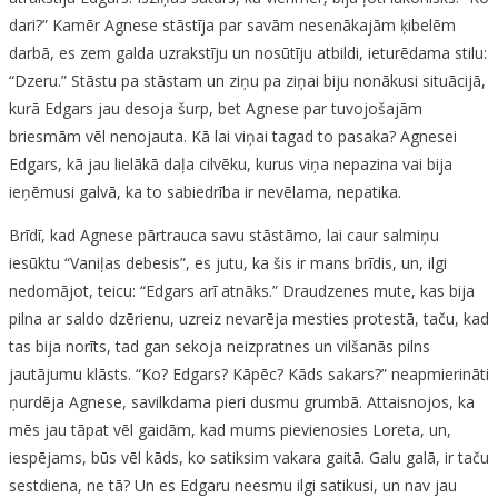
dari?” Kamēr Agnese stāstīja par savām nesenākajām ķibelēm
darbā, es zem galda uzrakstīju un nosūtīju atbildi, ieturēdama stilu:
“Dzeru.” Stāstu pa stāstam un ziņu pa ziņai biju nonākusi situācijā,
kurā Edgars jau desoja šurp, bet Agnese par tuvojošajām
briesmām vēl nenojauta. Kā lai viņai tagad to pasaka? Agnesei
Edgars, kā jau lielākā daļa cilvēku, kurus viņa nepazina vai bija
ieņēmusi galvā, ka to sabiedrība ir nevēlama, nepatika.
Brīdī, kad Agnese pārtrauca savu stāstāmo, lai caur salmiņu
iesūktu “Vaniļas debesis”, es jutu, ka šis ir mans brīdis, un, ilgi
nedomājot, teicu: “Edgars arī atnāks.” Draudzenes mute, kas bija
pilna ar saldo dzērienu, uzreiz nevarēja mesties protestā, taču, kad
tas bija norīts, tad gan sekoja neizpratnes un vilšanās pilns
jautājumu klāsts. “Ko? Edgars? Kāpēc? Kāds sakars?” neapmierināti
ņurdēja Agnese, savilkdama pieri dusmu grumbā. Attaisnojos, ka
mēs jau tāpat vēl gaidām, kad mums pievienosies Loreta, un,
iespējams, būs vēl kāds, ko satiksim vakara gaitā. Galu galā, ir taču
sestdiena, ne tā? Un es Edgaru neesmu ilgi satikusi, un nav jau