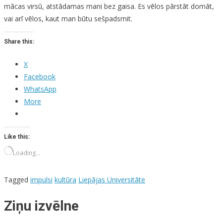
mācas virsū, atstādamas mani bez gaisa. Es vēlos pārstāt domāt,
vai arī vēlos, kaut man būtu sešpadsmit.
Share this:
X
Facebook
WhatsApp
More
Like this:
Loading…
Tagged
impulsi
kultūra
Liepājas Universitāte
Ziņu izvēlne