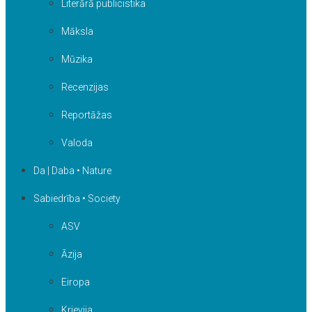
Literārā publicistika
Māksla
Mūzika
Recenzijas
Reportāžas
Valoda
Da | Daba • Nature
Sabiedrība • Society
ASV
Āzija
Eiropa
Krievija