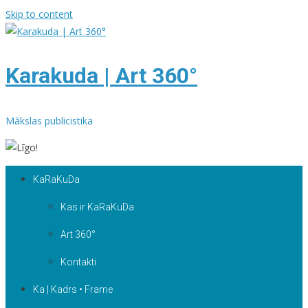
Skip to content
Karakuda | Art 360°
Mākslas publicistika
KaRaKuDa
Kas ir KaRaKuDa
Art 360°
Kontakti
Ka | Kadrs • Frame