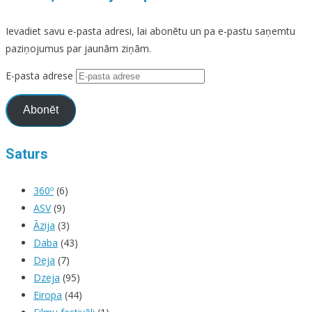
Ievadiet savu e-pasta adresi, lai abonētu un pa e-pastu saņemtu
paziņojumus par jaunām ziņām.
E-pasta adrese
Abonēt
Saturs
360º
(6)
ASV
(9)
Āzija
(3)
Daba
(43)
Deja
(7)
Dzeja
(95)
Eiropa
(44)