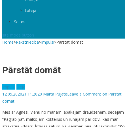
Latvija
Saturs
site mode button
Home
>
Rakstniecība
>
Impulsi
>
Pārstāt domāt
Pārstāt domāt
Impulsi
Sleja
12.05.2020
21.11.2020
Marta Pujāte
Leave a Comment
on Pārstāt
domāt
Mēs ar Agnesi, vienu no manām labākajām draudzenēm, sēdējām
“Pagrabiņā”, malkojām kokteiļus un runājām par dzīvi, kad man
atrakstīja Edgars. Īsziņas saturs, kā vienmēr, bija ļoti lakonisks: “Ko