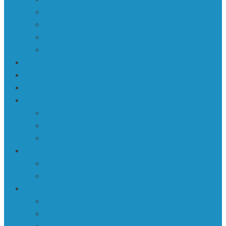
Āzija
Eiropa
Krievija
Latvija
Saturs
Sign Up
Ziņas | Politika
Ka | Kadrs • Frame
360º
Īsfilmas
Video
Ra | Rakstniecība • Creative Writing
Dzeja
Proza
Ku | Kultūra • Culture
Forumi | Diskusijas
Impulsi