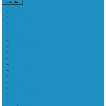
Footer Menu
Checkout
Da | Daba • Nature
Filmu festivāli
KaRaKuDa
Karakuda | Art 360°
Karte | Sitemap
Kas ir KaRaKuDa
Kontakti
Log In
Member Directory
Mū | Mūzika
Mūzika
My Account
My Profile
Reset Password
Sabiedrība • Society
ASV