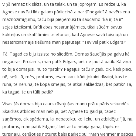
viņš nemaz tik slikts, un tā tālāk, un tā joprojām. Es redzēju, ka
Agnese nav īsti līdz galam pārliecināta par šī negaidītā pavērsiena
maznozīmīgumu, taču bija pieņēmusi tā saucamo “kā ir, tā ir”
sejas izteiksmi. Brīdi abas nesarunājāmies, tikai sūcām savus
kokteiļus un skatījāmies telefonos, kad Agnese savā taisnajā un
nesatricināmajā tiešumā man pajautāja: “Tev vēl patīk Edgars?”
Tā. Tagad es biju izsista no sliedēm. Domas šaudījās pa galvu kā
negudras. Protams, man patīk Edgars, bet ne jau tā patīk. Kā viņa
to bija domājusi, nu to “patīk”? Pagājuši taču ir gadi, cik, kādi pieci,
nē, seši. Jā, mēs, protams, esam kaut kādi jokaini dīvaiņi, kas te
runā, te nerunā, te kopā smejas, te atkal sakliedzas, bet patīk? Tā,
ka tagad, te un tūlīt patīk?
Visas šīs domas bija caurstrāvojušas manu prātu pāris sekundēs.
Skaidras atbildes man nebija, bet Agnese to gaidīja, tāpēc
saņēmos, cik spēdama, lai nepateiktu ko lieku, un atbildēju: “Jā, nu,
protams, man patīk Edgars,” bet ar to nebija gana, tāpēc es
turpināju, cenšoties noturēt balsī pārliecību: “Man vienmēr ir paticis