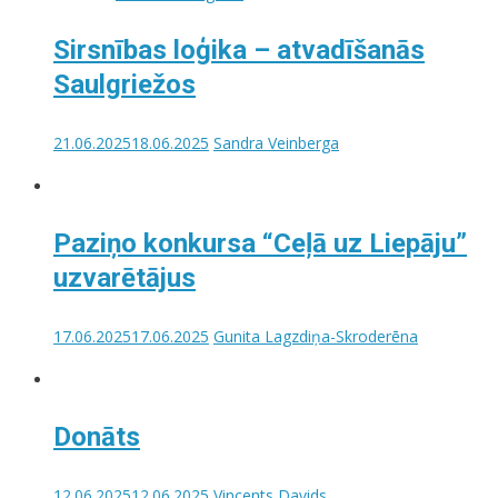
Sirsnības loģika – atvadīšanās
Saulgriežos
21.06.2025
18.06.2025
Sandra Veinberga
Paziņo konkursa “Ceļā uz Liepāju”
uzvarētājus
17.06.2025
17.06.2025
Gunita Lagzdiņa-Skroderēna
Donāts
12.06.2025
12.06.2025
Vincents Davids