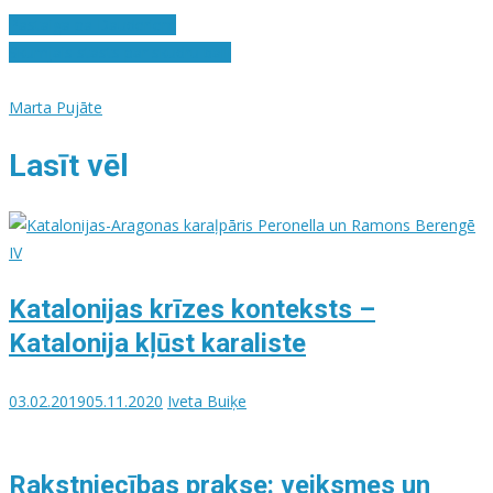
Pastaiga pa Dauderiem
Skumjais stāsts par skudru balli
Marta Pujāte
Lasīt vēl
Katalonijas krīzes konteksts –
Katalonija kļūst karaliste
03.02.2019
05.11.2020
Iveta Buiķe
Rakstniecības prakse: veiksmes un