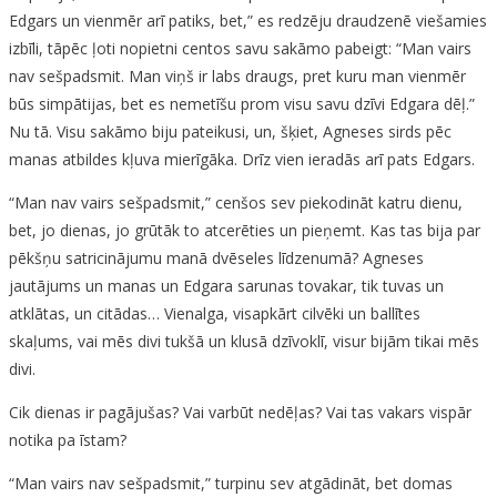
Edgars un vienmēr arī patiks, bet,” es redzēju draudzenē viešamies
izbīli, tāpēc ļoti nopietni centos savu sakāmo pabeigt: “Man vairs
nav sešpadsmit. Man viņš ir labs draugs, pret kuru man vienmēr
būs simpātijas, bet es nemetīšu prom visu savu dzīvi Edgara dēļ.”
Nu tā. Visu sakāmo biju pateikusi, un, šķiet, Agneses sirds pēc
manas atbildes kļuva mierīgāka. Drīz vien ieradās arī pats Edgars.
“Man nav vairs sešpadsmit,” cenšos sev piekodināt katru dienu,
bet, jo dienas, jo grūtāk to atcerēties un pieņemt. Kas tas bija par
pēkšņu satricinājumu manā dvēseles līdzenumā? Agneses
jautājums un manas un Edgara sarunas tovakar, tik tuvas un
atklātas, un citādas… Vienalga, visapkārt cilvēki un ballītes
skaļums, vai mēs divi tukšā un klusā dzīvoklī, visur bijām tikai mēs
divi.
Cik dienas ir pagājušas? Vai varbūt nedēļas? Vai tas vakars vispār
notika pa īstam?
“Man vairs nav sešpadsmit,” turpinu sev atgādināt, bet domas