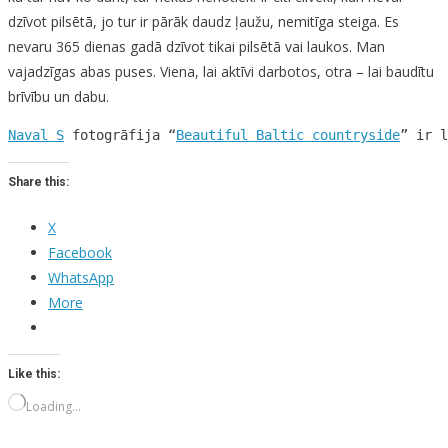
dzīvot pilsētā, jo tur ir pārāk daudz ļaužu, nemitīga steiga. Es
nevaru 365 dienas gadā dzīvot tikai pilsētā vai laukos. Man
vajadzīgas abas puses. Viena, lai aktīvi darbotos, otra – lai baudītu
brīvību un dabu.
Naval S
 fotogrāfija “
Beautiful Baltic countryside
” ir l
Share this:
X
Facebook
WhatsApp
More
Like this:
Loading…