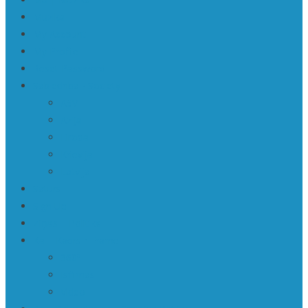
Mūzika
My Account
My Profile
Reset Password
Sabiedrība • Society
ASV
Āzija
Eiropa
Krievija
Latvija
Saturs
Sign Up
Ziņas | Politika
Ka | Kadrs • Frame
360º
Īsfilmas
Video