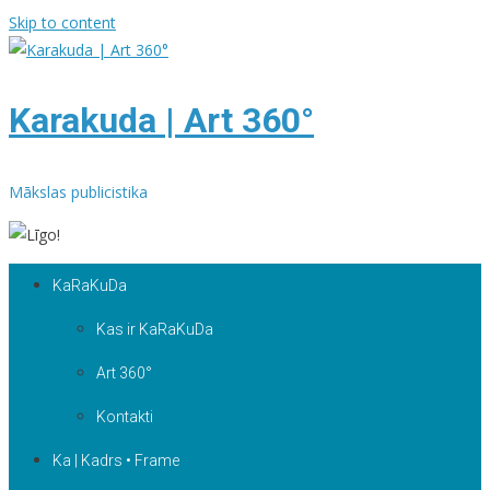
Skip to content
Karakuda | Art 360°
Mākslas publicistika
KaRaKuDa
Kas ir KaRaKuDa
Art 360°
Kontakti
Ka | Kadrs • Frame