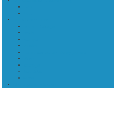
Ra | Rakstniecība • Creative Writing
Dzeja
Proza
Ku | Kultūra • Culture
Forumi | Diskusijas
Impulsi
Intervijas
Izstādes
Literārā publicistika • Literary journalism
Māksla
Recenzijas
Reportāžas
Valoda
Kā kino gatavo mūs karam