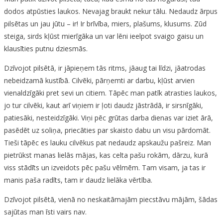
dodos atpūsties laukos. Nevajag braukt nekur tālu. Nedaudz ārpus
pilsētas un jau jūtu – ir! Ir brīvība, miers, plašums, klusums. Zūd
steiga, sirds kļūst mierīgāka un var lēni ieelpot svaigo gaisu un
klausīties putnu dziesmās.
Dzīvojot pilsētā, ir jāpieņem tās ritms, jāaug tai līdzi, jāatrodas
nebeidzamā kustībā. Cilvēki, pārņemti ar darbu, kļūst arvien
vienaldzīgāki pret sevi un citiem. Tāpēc man patīk atrasties laukos,
jo tur cilvēki, kaut arī viņiem ir ļoti daudz jāstrādā, ir sirsnīgāki,
patiesāki, nesteidzīgāki. Viņi pēc grūtas darba dienas var iziet ārā,
pasēdēt uz soliņa, priecāties par skaisto dabu un visu pārdomāt.
Tieši tāpēc es lauku cilvēkus pat nedaudz apskaužu pašreiz. Man
pietrūkst manas lielās mājas, kas celta pašu rokām, dārzu, kurā
viss stādīts un izveidots pēc pašu vēlmēm. Tam visam, ja tas ir
manis paša radīts, tam ir daudz lielāka vērtība.
Dzīvojot pilsētā, vienā no neskaitāmajām piecstāvu mājām, šādas
sajūtas man īsti vairs nav.