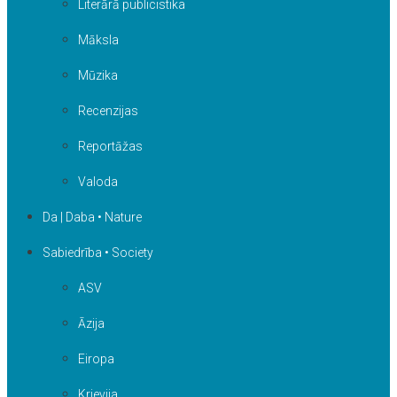
Literārā publicistika
Māksla
Mūzika
Recenzijas
Reportāžas
Valoda
Da | Daba • Nature
Sabiedrība • Society
ASV
Āzija
Eiropa
Krievija