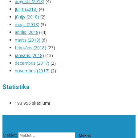
augusts (2018)
(4)
jūlijs (2018)
(4)
jūnijs (2018)
(2)
maijs (2018)
(3)
aprīlis (2018)
(4)
marts (2018)
(6)
februāris (2018)
(23)
janvāris (2018)
(13)
decembris (2017)
(2)
novembris (2017)
(2)
Statistika
193 956 skatījumi
Meklēt
Meklēt: