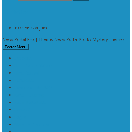
Statistika
193 956 skatījumi
News Portal Pro | Theme: News Portal Pro by Mystery Themes
Footer Menu
Checkout
Da | Daba • Nature
Filmu festivāli
KaRaKuDa
Karakuda | Art 360°
Karte | Sitemap
Kas ir KaRaKuDa
Kontakti
Log In
Member Directory
Mū | Mūzika