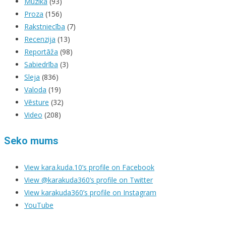
Mūzika
(93)
Proza
(156)
Rakstniecība
(7)
Recenzija
(13)
Reportāža
(98)
Sabiedrība
(3)
Sleja
(836)
Valoda
(19)
Vēsture
(32)
Video
(208)
Seko mums
View kara.kuda.10’s profile on Facebook
View @karakuda360’s profile on Twitter
View karakuda360’s profile on Instagram
YouTube