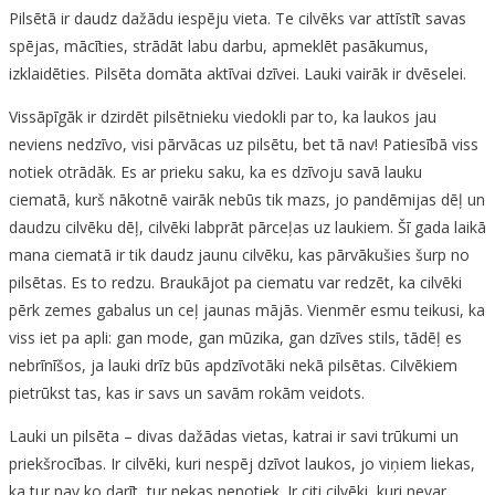
Pilsētā ir daudz dažādu iespēju vieta. Te cilvēks var attīstīt savas
spējas, mācīties, strādāt labu darbu, apmeklēt pasākumus,
izklaidēties. Pilsēta domāta aktīvai dzīvei. Lauki vairāk ir dvēselei.
Vissāpīgāk ir dzirdēt pilsētnieku viedokli par to, ka laukos jau
neviens nedzīvo, visi pārvācas uz pilsētu, bet tā nav! Patiesībā viss
notiek otrādāk. Es ar prieku saku, ka es dzīvoju savā lauku
ciematā, kurš nākotnē vairāk nebūs tik mazs, jo pandēmijas dēļ un
daudzu cilvēku dēļ, cilvēki labprāt pārceļas uz laukiem. Šī gada laikā
mana ciematā ir tik daudz jaunu cilvēku, kas pārvākušies šurp no
pilsētas. Es to redzu. Braukājot pa ciematu var redzēt, ka cilvēki
pērk zemes gabalus un ceļ jaunas mājās. Vienmēr esmu teikusi, ka
viss iet pa apli: gan mode, gan mūzika, gan dzīves stils, tādēļ es
nebrīnīšos, ja lauki drīz būs apdzīvotāki nekā pilsētas. Cilvēkiem
pietrūkst tas, kas ir savs un savām rokām veidots.
Lauki un pilsēta – divas dažādas vietas, katrai ir savi trūkumi un
priekšrocības. Ir cilvēki, kuri nespēj dzīvot laukos, jo viņiem liekas,
ka tur nav ko darīt, tur nekas nenotiek. Ir citi cilvēki, kuri nevar