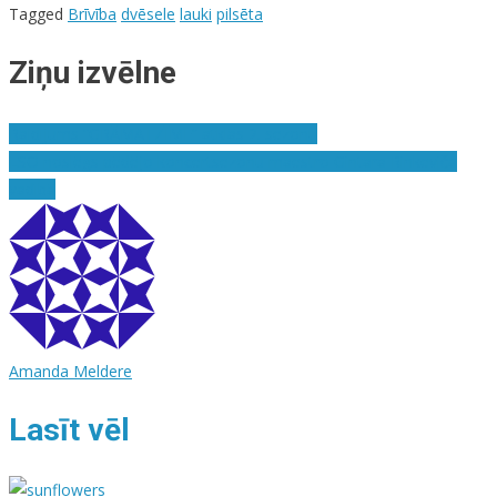
Tagged
Brīvība
dvēsele
lauki
pilsēta
Ziņu izvēlne
Raidījums “GRĀMATZĪME” atklās 2. sezonu
LSO noslēgs pēdējo koncertsezonu maestro Gintara Rinkeviča
vadībā
Amanda Meldere
Lasīt vēl