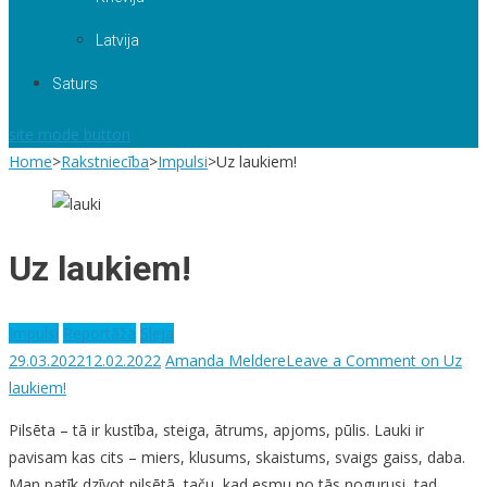
Latvija
Saturs
site mode button
Home
>
Rakstniecība
>
Impulsi
>
Uz laukiem!
Uz laukiem!
Impulsi
Reportāža
Sleja
29.03.2022
12.02.2022
Amanda Meldere
Leave a Comment
on Uz
laukiem!
Pilsēta – tā ir kustība, steiga, ātrums, apjoms, pūlis. Lauki ir
pavisam kas cits – miers, klusums, skaistums, svaigs gaiss, daba.
Man patīk dzīvot pilsētā, taču, kad esmu no tās nogurusi, tad