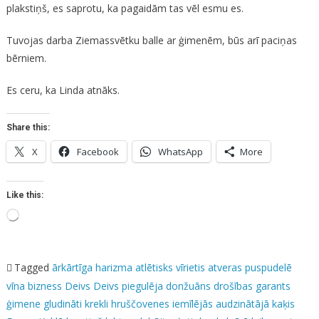
plakstiņš, es saprotu, ka pagaidām tas vēl esmu es.
Tuvojas darba Ziemassvētku balle ar ģimenēm, būs arī paciņas
bērniem.
Es ceru, ka Linda atnāks.
Share this:
X
Facebook
WhatsApp
More
Like this:
Loading…
Tagged
ārkārtīga harizma
atlētisks vīrietis
atveras puspudelē
vīna
bizness
Deivs
Deivs piegulēja
donžuāns
drošības garants
ģimene
gludināti krekli
hruščovenes
iemīlējās audzinātājā
kaķis