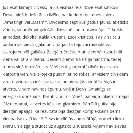
Jūs esat laimīgs cilvēks, ja jūs vismaz reizi dzīvē esat satikuši
Deivu. Viņš ir tieši tāds cilvēks, par kuriem meitenes spiedz:
„Amāzing!” vai „Ōsam!”. Divdesmit septiņus gadus jauns, atlētisks
vīrietis, vienmēr piegulošās džinsenēs un maisveidīgos T-kreklos
ar padziļu dekoltē. Kaklā krustiņš. Esot kristietis. Tas viņa tēlu
padara vēl pievilcīgāku un viņa jau tā teju vai radioaktīvo
starojumu vēl gaišāku. Želejā mērcētie mati vienmēr uzbužināti
vienā vai otrā virzienā. Deivam piemīt ārkārtīga harizma, tādēļ
mums viņš ir reklāmists. Viņš prot „paņemt” cilvēkus ar savu
klātbūtni vien. Visi projekti puisim iet no rokas, ar visiem cilvēkiem
viņam veidojas ciešs kontakts jau pirmajās minūtēs. Viņš ir
atvērts, viņam nav noslēpumu, viņš ir Deivs. Smaidīgs un
enerģisks donžuāns. Klienti viņu mīl. Vīrieši par viņa jokiem smejas
līdz nemaņai, sievietes kūst no glaimiem. Bērnībā puika bija
diezgan apaļīgs, kā rezultātā bija diezgan kompleksains bērns.
Vienpadsmitajā klasē Deivs iemīlējās audzinātājā, nometa lieko
svaru un aizgāja studēt uz augstskolu. Klasiski. Viņam nav sievas