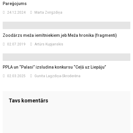
Pareģojums
24.12.2024
Marta Zvirgzdiņa
Zoodārzs meža iemītniekiem jeb Meža hronika (fragmenti)
02.07.2019
Artūrs Kupjanskis
PPLA un “Palasi” izsludina konkursu “Ceļā uz Liepāju”
02.03.2025
Gunita Lagzdiņa-Skroderēna
Tavs komentārs