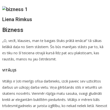
Bizness
Liena Rimkus
Bizness
„O, vecīt, klausies, man te baigais štuks prātā ienāca!” tā sākas
lielākā daļa no šiem stāstiem. Šis būs manējais stāsts par to, kā
es tiku no šī teiciena otrajā kursā līdz pat acu plakstiņam, kas
raustās, manos nu jau četrdesmit.
VITĀLIJS
Vitālijs ir ļoti mierīgs ofisa darbinieks, izcili paveic sev uzticētos
darbus un uzkopj darba vietu. Viņa ģērbšanās stils ir ieturēts un
skatiens nosvērts. Vienmēr rūpīga matu sasuka, svaigi gludināti
krekli ar elegantām buktītēm piedurknēs. Vitālijs ir mēreni bāls
trīsdesmitgadnieks ar jurista izglītību, ko nekad neliek lietā. Neesot