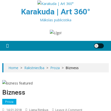
Skip
to
Karakuda | Art 360°
content
Mākslas publicistika
Home
>
Rakstniecība
>
Proza
>
Bizness
Bizness
Proza
On
Leave A Comment
14.01.2018
Liena Rimkus