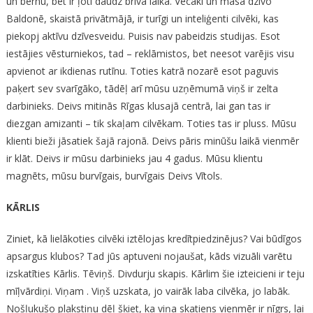
un bērnu, bet ir ļoti daudz brīvā laika. Vecāki un māsa dzīvo
Baldonē, skaistā privātmājā, ir turīgi un inteliģenti cilvēki, kas
piekopj aktīvu dzīvesveidu. Puisis nav pabeidzis studijas. Esot
iestājies vēsturniekos, tad – reklāmistos, bet neesot varējis visu
apvienot ar ikdienas rutīnu. Toties katrā nozarē esot paguvis
paķert sev svarīgāko, tādēļ arī mūsu uzņēmumā viņš ir zelta
darbinieks. Deivs mitinās Rīgas klusajā centrā, lai gan tas ir
diezgan amizanti – tik skaļam cilvēkam. Toties tas ir pluss. Mūsu
klienti bieži jāsatiek šajā rajonā. Deivs pāris minūšu laikā vienmēr
ir klāt. Deivs ir mūsu darbinieks jau 4 gadus. Mūsu klientu
magnēts, mūsu burvīgais, burvīgais Deivs Vītols.
KĀRLIS
Ziniet, kā lielākoties cilvēki iztēlojas kredītpiedzinējus? Vai būdīgos
apsargus klubos? Tad jūs aptuveni nojaušat, kāds vizuāli varētu
izskatīties Kārlis. Tēviņš. Divdurju skapis. Kārlim šie izteicieni ir teju
mīļvārdiņi. Viņam . Viņš uzskata, jo vairāk laba cilvēka, jo labāk.
Nošļukušo plakstiņu dēļ šķiet, ka viņa skatiens vienmēr ir nīgrs, lai