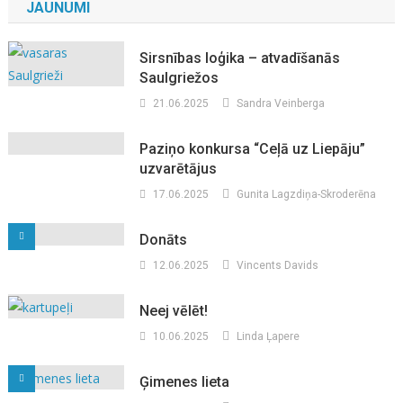
JAUNUMI
Sirsnības loģika – atvadīšanās
Saulgriežos
21.06.2025
Sandra Veinberga
Paziņo konkursa “Ceļā uz Liepāju”
uzvarētājus
17.06.2025
Gunita Lagzdiņa-Skroderēna
Donāts
12.06.2025
Vincents Davids
Neej vēlēt!
10.06.2025
Linda Ļapere
Ģimenes lieta