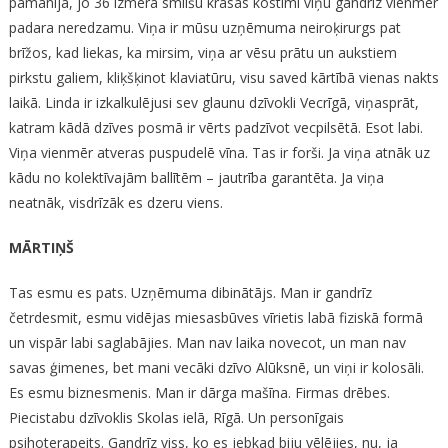
pamanīja, jo 36 izmēra smilšu krāsas kostīmi viņu gandrīz vienmēr
padara neredzamu. Viņa ir mūsu uzņēmuma neiroķirurgs pat
brīžos, kad liekas, ka mirsim, viņa ar vēsu prātu un aukstiem
pirkstu galiem, kliķšķinot klaviatūru, visu saved kārtībā vienas nakts
laikā. Linda ir izkalkulējusi sev glaunu dzīvokli Vecrīgā, viņasprāt,
katram kādā dzīves posmā ir vērts padzīvot vecpilsētā. Esot labi.
Viņa vienmēr atveras puspudelē vīna. Tas ir forši. Ja viņa atnāk uz
kādu no kolektīvajām ballītēm – jautrība garantēta. Ja viņa
neatnāk, visdrīzāk es dzeru viens.
MĀRTIŅŠ
Tas esmu es pats. Uzņēmuma dibinātājs. Man ir gandrīz
četrdesmit, esmu vidējas miesasbūves vīrietis labā fiziskā formā
un vispār labi saglabājies. Man nav laika novecot, un man nav
savas ģimenes, bet mani vecāki dzīvo Alūksnē, un viņi ir kolosāli.
Es esmu biznesmenis. Man ir dārga mašīna. Firmas drēbes.
Piecistabu dzīvoklis Skolas ielā, Rīgā. Un personīgais
psihoterapeits. Gandrīz viss, ko es jebkad biju vēlējies, nu, ja