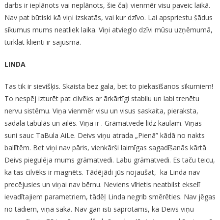
darbs ir ieplānots vai neplānots, šie čaļi vienmēr visu paveic laikā.
Nav pat būtiski kā viņi izskatās, vai kur dzīvo. Lai apspriestu šādus
sīkumus mums neatliek laika. Viņi atvieglo dzīvi mūsu uzņēmumā,
turklāt klienti ir sajūsmā.
LINDA
Tas tik ir sievišķis. Skaista bez gala, bet to piekasīšanos sīkumiem!
To nespēj izturēt pat cilvēks ar ārkārtīgi stabilu un labi trenētu
nervu sistēmu. Viņa vienmēr visu un visus saskaita, pieraksta,
sadala tabulās un ailēs. Viņa ir . Grāmatvede līdz kaulam. Viņas
suni sauc TaBula AiLe. Deivs viņu atrada „Pienā” kādā no nakts
ballītēm. Bet viņi nav pāris, vienkārši laimīgas sagadīšanās kārtā
Deivs piegulēja mums grāmatvedi. Labu grāmatvedi. Es taču teicu,
ka tas cilvēks ir magnēts. Tādējādi jūs nojaušat, ka Linda nav
precējusies un viņai nav bērnu. Neviens vīrietis neatbilst ekselī
ievadītajiem parametriem, tādēļ Linda negrib smērēties. Nav jēgas
no tādiem, viņa saka. Nav gan īsti saprotams, kā Deivs viņu