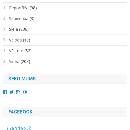
Reportāža
(98)
Sabiedrība
(3)
Sleja
(836)
Valoda
(19)
Vēsture
(32)
Video
(208)
SEKO MUMS
View
View
View
YouTube
kara.kuda.10’s
@karakuda360’s
karakuda360’s
profile
profile
profile
on
on
on
Facebook
Twitter
Instagram
FACEBOOK
Facebook