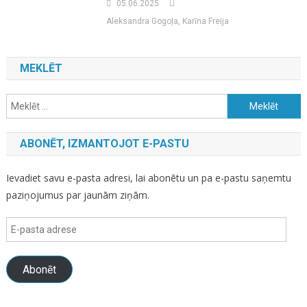
05.06.2025
Aleksandra Gogoļa, Karīna Freija
MEKLĒT
Meklēt:
ABONĒT, IZMANTOJOT E-PASTU
Ievadiet savu e-pasta adresi, lai abonētu un pa e-pastu saņemtu
paziņojumus par jaunām ziņām.
E-
pasta
adrese
Abonēt