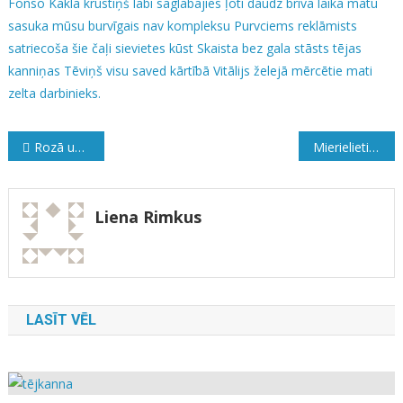
Fonso
Kaklā krustiņš
labi saglabājies
ļoti daudz brīvā laika
matu
sasuka
mūsu burvīgais
nav kompleksu
Purvciems
reklāmists
satriecoša
šie čaļi
sievietes kūst
Skaista bez gala
stāsts
tējas
kanniņas
Tēviņš
visu saved kārtībā
Vitālijs
želejā mērcētie mati
zelta darbinieks.
Ziņu
Rozā un zils
Mierielietis
izvēlne
Liena Rimkus
LASĪT VĒL