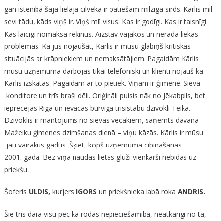
gan īstenībā šajā lielajā cilvēkā ir patiešām milzīga sirds. Kārlis mīl
sevi tādu, kāds viņš ir. Viņš mīl visus. Kas ir godīgi. Kas ir taisnīgi.
Kas laicīgi nomaksā rēķinus. Aizstāv vājākos un nerada liekas
problēmas. Kā jūs nojaušat, Kārlis ir mūsu glābiņš kritiskās
situācijās ar krāpniekiem un nemaksātājiem. Pagaidām Kārlis
mūsu uzņēmumā darbojas tikai telefoniski un klienti nojauš kā
Kārlis izskatās. Pagaidām ar to pietiek. Viņam ir ģimene. Sieva
konditore un trīs braši dēli. Oriģināli puisis nāk no Jēkabpils, bet
ieprecējās Rīgā un ievācās burvīgā trīsistabu dzīvoklī Teikā.
Dzīvoklis ir mantojums no sievas vecākiem, saņemts dāvanā
Mažeiku ģimenes dzimšanas dienā – viņu kāzās. Kārlis ir mūsu
jau vairākus gadus. Šķiet, kopš uzņēmuma dibināšanas
2001. gadā. Bez viņa naudas lietas gluži vienkārši nebīdās uz
priekšu.
Šoferis
ULDIS,
kurjers
IGORS
un priekšnieka labā roka
ANDRIS.
Šie trīs dara visu pēc kā rodas nepieciešamība, neatkarīgi no tā,