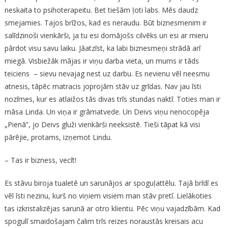
neskaita to psihoterapeitu. Bet tiešām ļoti labs. Mēs daudz
smejamies. Tajos brīžos, kad es neraudu. Būt biznesmenim ir
salīdzinoši vienkārši, ja tu esi domājošs cilvēks un esi ar mieru
pārdot visu savu laiku. Jāatzīst, ka labi biznesmeņi strādā arī
miegā. Visbiežāk mājas ir viņu darba vieta, un mums ir tāds
teiciens – sievu nevajag nest uz darbu. Es nevienu vēl neesmu
atnesis, tāpēc matracis joprojām stāv uz grīdas. Nav jau īsti
nozīmes, kur es atlaižos tās divas trīs stundas naktī. Toties man ir
māsa Linda. Un viņa ir grāmatvede. Un Deivs viņu nenocopēja
„Pienā”, jo Deivs gluži vienkārši neeksistē. Tieši tāpat kā visi
pārējie, protams, izņemot Lindu.
– Tas ir bizness, vecīt!
Es stāvu biroja tualetē un sarunājos ar spoguļattēlu. Tajā brīdī es
vēl īsti nezinu, kurš no viņiem visiem man stāv pretī. Lielākoties
tas izkristalizējas sarunā ar otro klientu. Pēc viņu vajadzībām. Kad
spogulī smaidošajam čalim trīs reizes noraustās kreisais acu