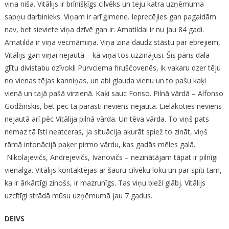
viņa niša. Vitālijs ir brīnišķīgs cilvēks un teju katra uzņēmuma
sapņu darbinieks. Viņam ir arī ģimene. Ieprecējies gan pagaidām
nav, bet sieviete viņa dzīvē gan ir. Amatildai ir nu jau 84 gadi.
Amatilda ir viņa vecmāmiņa. Viņa zina daudz stāstu par ebrejiem,
Vitālijs gan viņai nejautā – kā viņa tos uzzinājusi. Šis pāris dala
glītu divistabu dzīvokli Purvciema hruščovenēs, ik vakaru dzer tēju
no vienas tējas kanniņas, un abi glauda vienu un to pašu kaķi
vienā un tajā pašā virzienā. Kaķi sauc Fonso. Pilnā vārdā – Alfonso
Godžinskis, bet pēc tā parasti neviens nejautā. Lielākoties neviens
nejautā arī pēc Vitālija pilnā vārda. Un tēva vārda. To viņš pats
nemaz tā īsti neatceras, ja situācija akurāt spiež to zināt, viņš
rāmā intonācijā paķer pirmo vārdu, kas gadās mēles galā.
Nikolajevičs, Andrejevičs, Ivanovičs – nezinātājam tāpat ir pilnīgi
vienalga. Vitālijs kontaktējas ar šauru cilvēku loku un par spīti tam,
ka ir ārkārtīgi zinošs, ir mazrunīgs. Tas viņu bieži glābj. Vitālijs
uzcītīgi strādā mūsu uzņēmumā jau 7 gadus.
DEIVS