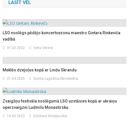
LASĪT VĒL
LSO noslēgs pēdējo koncertsezonu maestro Gintara Rinkeviča
vadībā
31.03.2022
Iveta Vēvere
Meklēs dzejoļus kopā ar Lindu Skrandu
21.04.2025
Gunita Lagzdiņa-Skroderēna
Zvaigžņu festivāla noslēgumā LSO uzstāsies kopā ar ukraiņu
operzvaigzni Ludmilu Monastirsku
10.03.2022
Dzintars Hmieļevskis