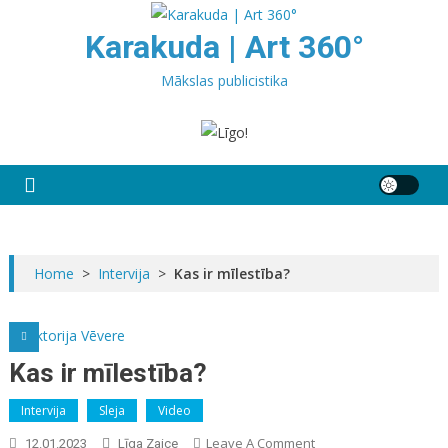
Skip
to
Karakuda | Art 360°
content
Mākslas publicistika
Home
>
Intervija
>
Kas ir mīlestība?
Kas ir mīlestība?
Intervija
Sleja
Video
On
Leave A Comment
12.01.2023
Līga Zaice