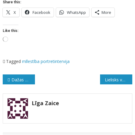
Share this:
X
Facebook
WhatsApp
More
Like this:
Loading…
Tagged
mīlestība
portretintervija
Ziņu
Dažas pārdomas par gadu mijas raidījumiem televīzijā 2022
Lielisks veids, kā pavadīt jau-nī-bu
izvēlne
Līga Zaice