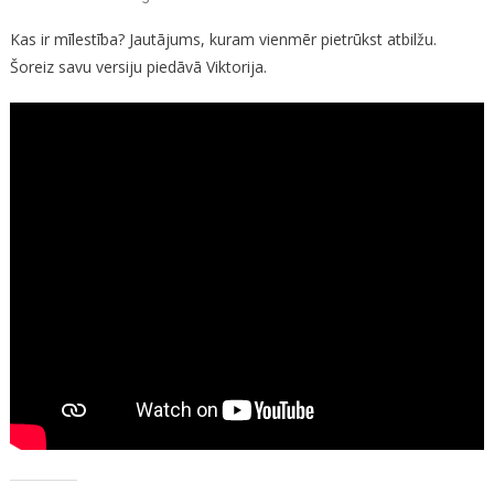
Kas
Kas ir mīlestība? Jautājums, kuram vienmēr pietrūkst atbilžu.
Ir
Šoreiz savu versiju piedāvā Viktorija.
Mīlestība?