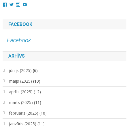
View
View
View
YouTube
kara.kuda.10’s
@karakuda360’s
karakuda360’s
profile
profile
profile
on
on
on
Facebook
Twitter
Instagram
FACEBOOK
Facebook
ARHĪVS
jūnijs (2025)
(6)
maijs (2025)
(10)
aprīlis (2025)
(12)
marts (2025)
(11)
februāris (2025)
(10)
janvāris (2025)
(11)