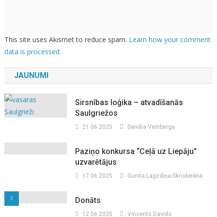
This site uses Akismet to reduce spam.
Learn how your comment
data is processed.
JAUNUMI
Sirsnības loģika – atvadīšanās
Saulgriežos
21.06.2025
Sandra Veinberga
Paziņo konkursa “Ceļā uz Liepāju”
uzvarētājus
17.06.2025
Gunita Lagzdiņa-Skroderēna
Donāts
12.06.2025
Vincents Davids