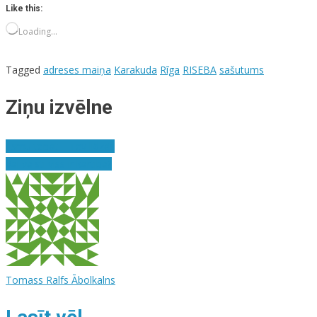
Like this:
Loading…
Tagged
adreses maiņa
Karakuda
Rīga
RISEBA
sašutums
Ziņu izvēlne
Esmu tepat – Tev līdzās
Vai valstī viss ir kārtībā?
Tomass Ralfs Ābolkalns