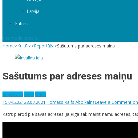
Latvija
Saturs
site mode button
Home
>
Kultūra
>
Reportāža
>
Sašutums par adreses maiņu
Sašutums par adreses maiņu
Reportāža
Sleja
Video
15.04.2021
28.03.2021
Tomass Ralfs Ābolkalns
Leave a Comment
on
Katrs pierod pie savas adreses. Ja Rīga sāk mainīt namu adreses, tad