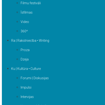
Filmu festivāli
Īsfilmas
Video
360º
Ra | Rakstniecība • Writing
Proza
Dzeja
Ku | Kultūra • Culture
Forumi | Diskusijas
Impulsi
Intervijas