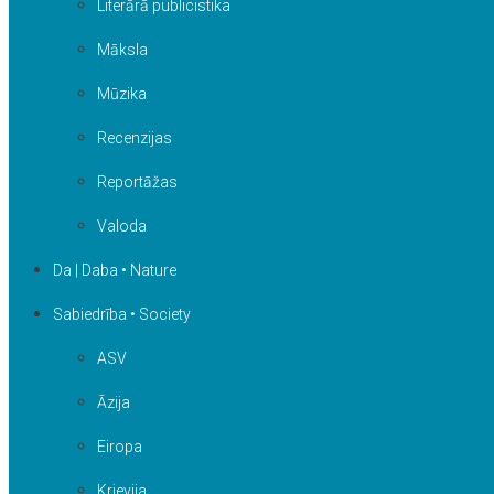
Literārā publicistika
Māksla
Mūzika
Recenzijas
Reportāžas
Valoda
Da | Daba • Nature
Sabiedrība • Society
ASV
Āzija
Eiropa
Krievija