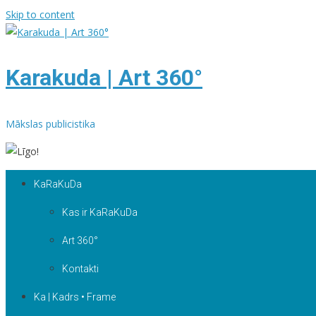
Skip to content
Karakuda | Art 360°
Mākslas publicistika
KaRaKuDa
Kas ir KaRaKuDa
Art 360°
Kontakti
Ka | Kadrs • Frame