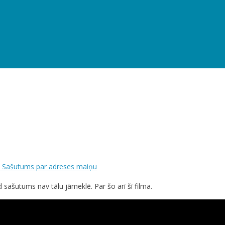
 Sašutums par adreses maiņu
 sašutums nav tālu jāmeklē. Par šo arī šī filma.