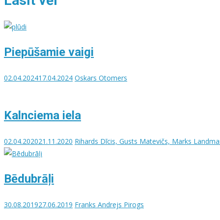
Lasīt vēl
Piepūšamie vaigi
02.04.2024
17.04.2024
Oskars Otomers
Kalnciema iela
02.04.2020
21.11.2020
Rihards Dīcis, Gusts Matevičs, Marks Landma
Bēdubrāļi
30.08.2019
27.06.2019
Franks Andrejs Pirogs