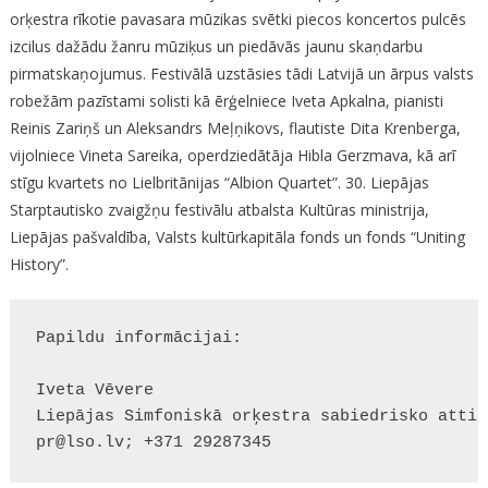
orķestra rīkotie pavasara mūzikas svētki piecos koncertos pulcēs
izcilus dažādu žanru mūziķus un piedāvās jaunu skaņdarbu
pirmatskaņojumus. Festivālā uzstāsies tādi Latvijā un ārpus valsts
robežām pazīstami solisti kā ērģelniece Iveta Apkalna, pianisti
Reinis Zariņš un Aleksandrs Meļņikovs, flautiste Dita Krenberga,
vijolniece Vineta Sareika, operdziedātāja Hibla Gerzmava, kā arī
stīgu kvartets no Lielbritānijas “Albion Quartet”. 30. Liepājas
Starptautisko zvaigžņu festivālu atbalsta Kultūras ministrija,
Liepājas pašvaldība, Valsts kultūrkapitāla fonds un fonds “Uniting
History”.
Papildu informācijai:

Iveta Vēvere

Liepājas Simfoniskā orķestra sabiedrisko attie
pr@lso.lv; +371 29287345