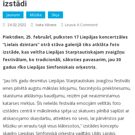
izstādi
Jaunumi
Mūzika
Sleja
On
Leave A Comment
24.02.2022
Iveta Vēvere
Talants
Piektdien, 25. februārī, pulksten 17 Liepājas koncertzāles
Un
“Lielais dzintars” otrā stāva galerijā tiks atklāta foto
Aizrautība
izstāde, kas veltīta Liepājas Starptautiskajam zvaigžņu
–
Atklās
festivālam, ko tradicionāli, sākoties pavasarim, jau 30
Zvaigžņu
gadus rīko Liepājas Simfoniskais orķestris.
Festivālam
Veltītu
“Jau trīs gadu desmitus Liepājas Starptautiskais zvaigžņu festivāls
Foto
ienes pilsētā augstu mākslas lidojumu, fascinējošu priekšnesumu,
Izstādi
skaistuma atklāsmju baudījumu, reizēm pat neaizmirstamus
katarses mirkļus. Šīs nelielās festivāla emocijām veltītās foto
izstādes centrā ir mākslinieka spēja uz skatuves pilnībā saplūst ar
atskaņojamo skaņdarbu, atteikties no sevis, lai pārvērstos par
Mūziku un ierautu tajā visus klātesošos,” izstādes konceptu
skaidro Liepājas Simfoniskā orķestra vadītājs Uldis Lipskis.