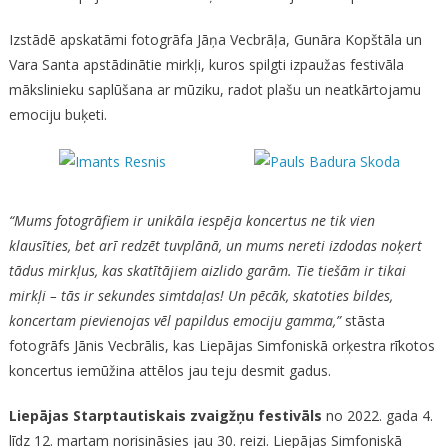
Izstādē apskatāmi fotogrāfa Jāņa Vecbrāļa, Gunāra Kopštāla un
Vara Santa apstādinātie mirkļi, kuros spilgti izpaužas festivāla
mākslinieku saplūšana ar mūziku, radot plašu un neatkārtojamu
emociju buķeti.
“Mums fotogrāfiem ir unikāla iespēja koncertus ne tik vien
klausīties, bet arī redzēt tuvplānā, un mums nereti izdodas noķert
tādus mirkļus, kas skatītājiem aizlido garām. Tie tiešām ir tikai
mirkļi – tās ir sekundes simtdaļas! Un pēcāk, skatoties bildes,
koncertam pievienojas vēl papildus emociju gamma,”
stāsta
fotogrāfs Jānis Vecbrālis, kas Liepājas Simfoniskā orķestra rīkotos
koncertus iemūžina attēlos jau teju desmit gadus.
Liepājas Starptautiskais zvaigžņu festivāls
no 2022. gada 4.
līdz 12. martam norisināsies jau 30. reizi. Liepājas Simfoniskā