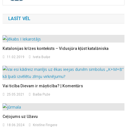
LASĪT VĒL
Katalonijas krīzes konteksts – Vidusjūra kļūst katalāniska
11.02.2019
Iveta Buiķe
Vai ticība Dievam ir māņticība? | Komentārs
25.05.2021
Baiba Puže
Ceļojums uz Užavu
18.06.2024
Kristīne Fingere