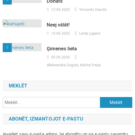
Donāts
12.06.2025
Vincents Davids
Neej vēlēt!
10.06.2025
Linda Ļapere
Ģimenes lieta
05.06.2025
Aleksandra Gogoļa, Karīna Freija
MEKLĒT
Meklēt:
ABONĒT, IZMANTOJOT E-PASTU
Ievadiet savu e-pasta adresi, lai abonētu un pa e-pastu saņemtu