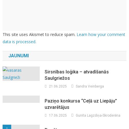
This site uses Akismet to reduce spam.
Learn how your comment
data is processed.
JAUNUMI
Sirsnības loģika – atvadīšanās
Saulgriežos
21.06.2025
Sandra Veinberga
Paziņo konkursa “Ceļā uz Liepāju”
uzvarētājus
17.06.2025
Gunita Lagzdiņa-Skroderēna