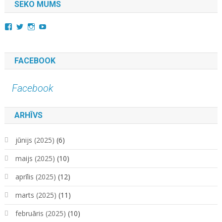
SEKO MUMS
View
View
View
YouTube
kara.kuda.10’s
@karakuda360’s
karakuda360’s
profile
profile
profile
on
on
on
Facebook
Twitter
Instagram
FACEBOOK
Facebook
ARHĪVS
jūnijs (2025)
(6)
maijs (2025)
(10)
aprīlis (2025)
(12)
marts (2025)
(11)
februāris (2025)
(10)