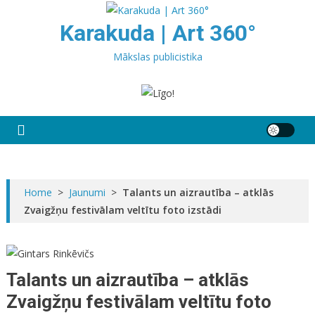
Skip
to
Karakuda | Art 360°
content
Mākslas publicistika
Home
>
Jaunumi
>
Talants un aizrautība – atklās
Zvaigžņu festivālam veltītu foto izstādi
Talants un aizrautība – atklās
Zvaigžņu festivālam veltītu foto