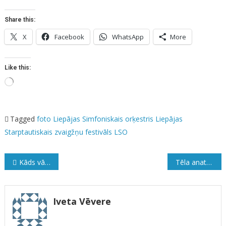
Share this:
X
Facebook
WhatsApp
More
Like this:
Loading…
Tagged
foto
Liepājas Simfoniskais orķestris
Liepājas
Starptautiskais zvaigžņu festivāls
LSO
Ziņu
Kāds vārds par tējas naudu
Tēla anatomija
izvēlne
Iveta Vēvere