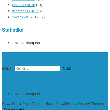
janvāris (2018)
(13)
decembris (2017)
(2)
novembris (2017)
(2)
Statistika
194 017 skatījumi
Meklēt
Meklēt:
Statistika
194 017 skatījumi
News Portal Pro | Theme: News Portal Pro by Mystery Themes
Footer Menu