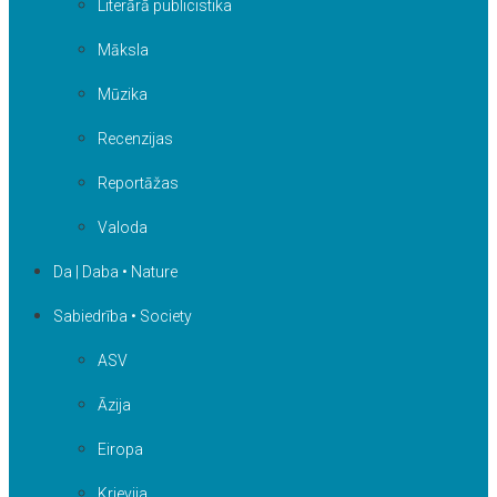
Literārā publicistika
Māksla
Mūzika
Recenzijas
Reportāžas
Valoda
Da | Daba • Nature
Sabiedrība • Society
ASV
Āzija
Eiropa
Krievija