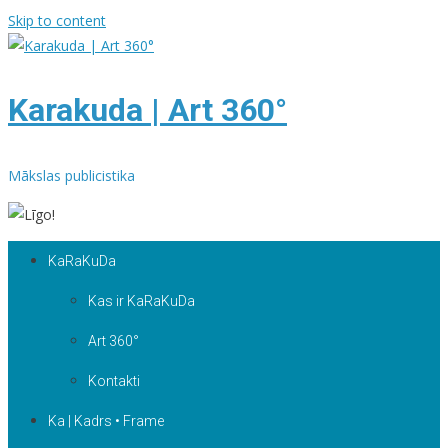
Skip to content
Karakuda | Art 360°
Mākslas publicistika
KaRaKuDa
Kas ir KaRaKuDa
Art 360°
Kontakti
Ka | Kadrs • Frame