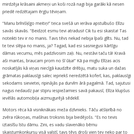
mirdzēja krāsaini akmeņi un koši rozā nagi bija garāki kā nesen
priedē redzētajam ērgļu tēviņam.
“Manu brīnišķīgo meitiņ!” teica svešā un ierāva apstulbušo Elīzu
savās skavās. “Beidzot esmu tevi atradusi! Cik tu esi skaista! Tas
noteikti tev ir no manis. Tavs tēvs nekad nebija īpaši glīts. Nu, tad
te tevi slēpa no manis, ja? Tagad, kad esi sasniegusi kārtīgu
dāmas vecumu, mēs padzīvosim zaļi. Nu, nestāvi taču tā! Kravā
aši mantas, braucam prom no šī ūķa!” Kā pa miglu Elīzas acis
noskatījās kā viņas niecīgā kaudzīte drēbju, matu suka un dažas
grāmatas paklausīgi salec iepriekš neredzētā koferī, kas, paklausīgi
sekodams sievietei, ripinājās pa durvīm ārā pagalmā. Tad, sajutusi
nagus nedaudz par stipru iespiežamies savā pakausī, Elīza klupšus
ievēlās automobiļa aizmugurējā sēdeklī.
Motors rēca kā visniknākais meža dzīvnieks. Tāču atšķirībā no
zvēra rūkoņas, mašīnas troksnis bija biedējošs. “Es no tevis
iztaisīšu īstu dāmu. Zini, es vadu slavenāko bērnu
skaistumkonkursu visā valstī, tavs tēvs droši vien tev neko par to