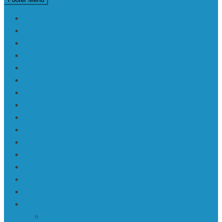
Checkout
Da | Daba • Nature
Filmu festivāli
KaRaKuDa
Karakuda | Art 360°
Karte | Sitemap
Kas ir KaRaKuDa
Kontakti
Log In
Member Directory
Mū | Mūzika
Mūzika
My Account
My Profile
Reset Password
Sabiedrība • Society
ASV