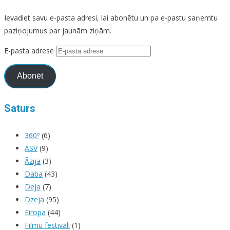
Ievadiet savu e-pasta adresi, lai abonētu un pa e-pastu saņemtu
paziņojumus par jaunām ziņām.
E-pasta adrese
Abonēt
Saturs
360º
(6)
ASV
(9)
Āzija
(3)
Daba
(43)
Deja
(7)
Dzeja
(95)
Eiropa
(44)
Filmu festivāli
(1)