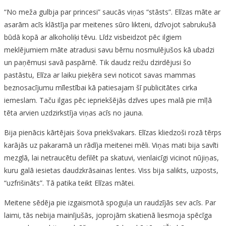
“No meža gulbja par princesi” saucās viņas “stāsts”. Elīzas māte ar
asarām acīs klāstīja par meitenes sūro likteni, dzīvojot sabrukušā
būdā kopā ar alkoholiķi tēvu. Līdz visbeidzot pēc ilgiem
meklējumiem māte atradusi savu bērnu nosmulējušos kā ubadzi
un paņēmusi savā paspārnē. Tik daudz reižu dzirdējusi šo
pastāstu, Elīza ar laiku pieķēra sevi noticot savas mammas
beznosacījumu mīlestībai kā patiesajam šī publicitātes cirka
iemeslam. Taču ilgas pēc iepriekšējās dzīves upes malā pie mīļā
tēta arvien uzdzirkstīja viņas acīs no jauna.
Bija pienācis kārtējais šova priekšvakars. Elīzas kliedzoši rozā tērps
karājās uz pakaramā un rādīja meitenei mēli. Viņas mati bija savīti
mezglā, lai netraucētu defilēt pa skatuvi, vienlaicīgi vicinot nūjiņas,
kuru galā iesietas daudzkrāsainas lentes. Viss bija salikts, uzposts,
“uzfrišināts”. Tā patika teikt Elīzas mātei.
Meitene sēdēja pie izgaismotā spoguļa un raudzījās sev acīs. Par
laimi, tās nebija mainījušās, joprojām skatienā liesmoja spēcīga