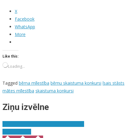
X
Facebook
WhatsApp
More
Like this:
Loading…
Tagged
bērna mīlestība
bērnu skaistuma konkursi
īsais stāsts
mātes mīlestība
skaistuma konkursi
Ziņu izvēlne
Analizēs PPLA dalībnieku radošos darbus
Saruna ar Līgu