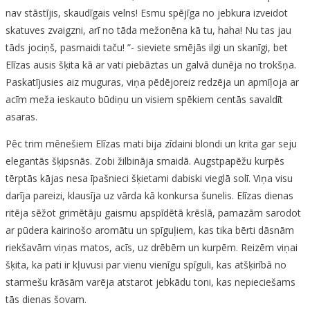
nav stāstījis, skaudīgais velns! Esmu spējīga no jebkura izveidot
skatuves zvaigzni, arī no tāda mežonēna kā tu, haha! Nu tas jau
tāds jociņš, pasmaidi taču! ”- sieviete smējās ilgi un skanīgi, bet
Elīzas ausis šķita kā ar vati piebāztas un galvā dunēja no trokšņa.
Paskatījusies aiz muguras, viņa pēdējoreiz redzēja un apmīļoja ar
acīm meža ieskauto būdiņu un visiem spēkiem centās savaldīt
asaras.
Pēc trim mēnešiem Elīzas mati bija zīdaini blondi un krita gar seju
elegantās šķipsnās. Zobi žilbināja smaidā. Augstpapēžu kurpēs
tērptās kājas nesa īpašnieci šķietami dabiski vieglā solī. Viņa visu
darīja pareizi, klausīja uz vārda kā konkursa šunelis. Elīzas dienas
ritēja sēžot grimētāju gaismu apspīdētā krēslā, pamazām sarodot
ar pūdera kairinošo aromātu un spīguļiem, kas tika bērti dāsnām
riekšavām viņas matos, acīs, uz drēbēm un kurpēm. Reizēm viņai
šķita, ka pati ir kļuvusi par vienu vienīgu spīguli, kas atšķirībā no
starmešu krāsām varēja atstarot jebkādu toni, kas nepieciešams
tās dienas šovam.