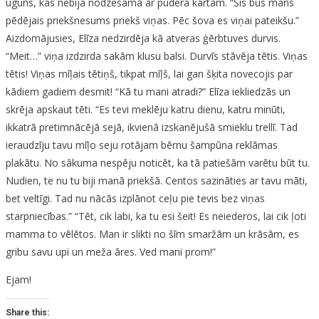
uguns, kas nebija nodzēšama ar pūdera kārtām. “Šis būs mans
pēdējais priekšnesums priekš viņas. Pēc šova es viņai pateikšu.”
Aizdomājusies, Elīza nedzirdēja kā atveras ģērbtuves durvis.
“Meit…” viņa izdzirda sakām klusu balsi. Durvīs stāvēja tētis. Viņas
tētis! Viņas mīļais tētiņš, tikpat mīļš, lai gan šķita novecojis par
kādiem gadiem desmit! “Kā tu mani atradi?” Elīza iekliedzās un
skrēja apskaut tēti. “Es tevi meklēju katru dienu, katru minūti,
ikkatrā pretimnācējā sejā, ikvienā izskanējušā smieklu trellī. Tad
ieraudzīju tavu mīļo seju rotājam bērnu šampūna reklāmas
plakātu. No sākuma nespēju noticēt, ka tā patiešām varētu būt tu.
Nudien, te nu tu biji manā priekšā. Centos sazināties ar tavu māti,
bet veltīgi. Tad nu nācās izplānot ceļu pie tevis bez viņas
starpniecības.” “Tēt, cik labi, ka tu esi šeit! Es neiederos, lai cik ļoti
mamma to vēlētos. Man ir slikti no šīm smaržām un krāsām, es
gribu savu upi un meža āres. Ved mani prom!”
Ejam!
Share this: