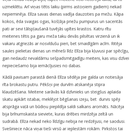
uzmeklētu. Arī viņas tētis laiku (pirms astoņiem gadiem) nekad
nepieminēja. Elīza savas dienas vadīja dauzoties pa mežu. Kāpa
kokos, ēda svaigas ogas, košļāja priežu pumpurus un sacentās
pati ar sevi tālspļaušanā tuvējās upītes krastos. Katru rītu
meitenes tētis pa garu meža taku devās pilsētas virzienā un ik
vakaru atgriezās ar nosvīdušu pieri, bet smaidīgām acīm. Ritēja
saules pielietas dienas un mēneši līdz Elīza bija kļuvusi par spēcīgu,
gan nedaudz nevaldāmu sešpadsmitgadīgu meiteni, kas visu dzīvei
nepieciešamo bija iemācījusies no dabas.
Kādā pavisam parastā dienā Elīza sēdēja pie galda un notiesāja
rīta brokastu putru. Pēkšņi pie durvīm atskanēja stipra
klaudzēšana. Meitene sarāvās kā dzīvnieks un steigšus aplaida
skatu apkārt istabai, meklējot bēgšanas izeju, bet durvis spēji
atsprāga vaļā un būdiņu piepildīja saldi salkans aromāts. Nācēja
bija brīnumskaista sieviete, kuras drēbes mirdzēja zeltā un
sudrabā. Elīza nekad neko līdzīgu nebija ne redzējusi, ne saodusi.
Svešiniece nāca viņai tieši virsū ar ieplestām rokām. Pirkstos tai