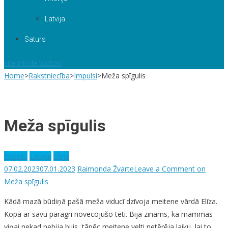
Latvija
Saturs
site mode button
Home
>
Rakstniecība
>
Impulsi
>
Meža spīgulis
Meža spīgulis
Impulsi
Latvija
Sleja
07.02.2023
07.01.2023
Raimonda Žvarte
Leave a Comment
on
Meža spīgulis
Kādā mazā būdiņā pašā meža viducī dzīvoja meitene vārdā Elīza.
Kopā ar savu pāragri novecojušo tēti. Bija zināms, ka mammas
viņai nekad nebija bijis, tāpēc meitene velti netērēja laiku, lai to