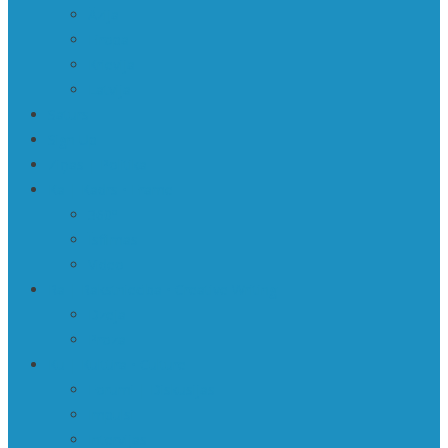
Āzija
Eiropa
Krievija
Latvija
Saturs
Sign Up
Ziņas | Politika
Ka | Kadrs • Frame
360º
Īsfilmas
Video
Ra | Rakstniecība • Creative Writing
Dzeja
Proza
Ku | Kultūra • Culture
Forumi | Diskusijas
Impulsi
Intervijas